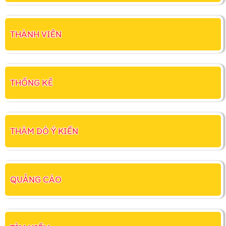
THÀNH VIÊN
THỐNG KÊ
THĂM DÒ Ý KIẾN
QUẢNG CÁO