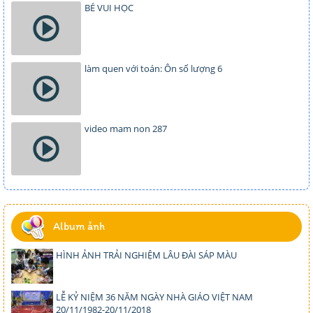
BÉ VUI HỌC
làm quen với toán: Ôn số lượng 6
video mam non 287
Album ảnh
HÌNH ẢNH TRẢI NGHIỆM LÂU ĐÀI SÁP MÀU
LỄ KỶ NIỆM 36 NĂM NGÀY NHÀ GIÁO VIỆT NAM
20/11/1982-20/11/2018