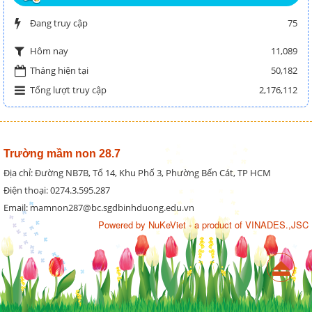
Đang truy cập
75
11,089
Hôm nay
Tháng hiện tại
50,182
Tổng lượt truy cập
2,176,112
Trường mầm non 28.7
Địa chỉ: Đường NB7B, Tổ 14, Khu Phố 3, Phường Bến Cát, TP HCM
Điện thoại: 0274.3.595.287
Email: mamnon287@bc.sgdbinhduong.edu.vn
Powered by
NuKeViet
- a product of
VINADES.,JSC