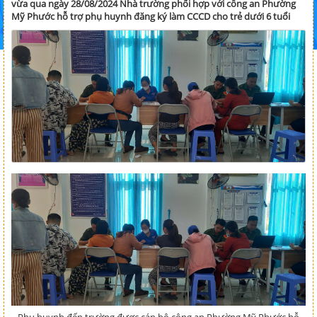
vừa qua ngày 28/08/2024 Nhà trường phối hợp với công an Phường
Mỹ Phước hỗ trợ phụ huynh đăng ký làm CCCD cho trẻ dưới 6 tuổi