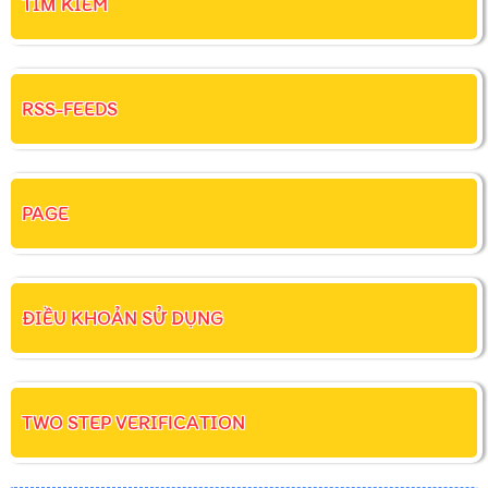
TÌM KIẾM
RSS-FEEDS
PAGE
ĐIỀU KHOẢN SỬ DỤNG
TWO STEP VERIFICATION