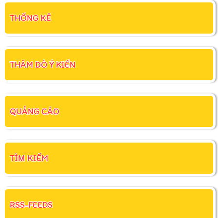
THỐNG KÊ
THĂM DÒ Ý KIẾN
QUẢNG CÁO
TÌM KIẾM
RSS-FEEDS