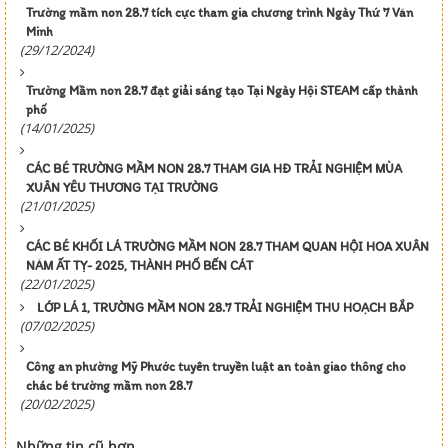
Trường mầm non 28.7 tích cực tham gia chương trình Ngày Thứ 7 Văn
Minh
(29/12/2024)
Trường Mầm non 28.7 đạt giải sáng tạo Tại Ngày Hội STEAM cấp thành
phố
(14/01/2025)
CÁC BÉ TRƯỜNG MẦM NON 28.7 THAM GIA HĐ TRẢI NGHIỆM MÙA
XUÂN YÊU THƯƠNG TẠI TRƯỜNG
(21/01/2025)
CÁC BÉ KHỐI LÁ TRƯỜNG MẦM NON 28.7 THAM QUAN HỘI HOA XUÂN
NĂM ẤT TỴ- 2025, THÀNH PHỐ BẾN CÁT
(22/01/2025)
LỚP LÁ 1, TRƯỜNG MẦM NON 28.7 TRẢI NGHIỆM THU HOẠCH BẮP
(07/02/2025)
Công an phường Mỹ Phước tuyên truyền luật an toàn giao thông cho
chác bé trường mầm non 28.7
(20/02/2025)
Những tin cũ hơn