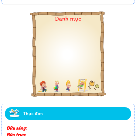
Danh mục
Thực đơn
Bữa sáng:
Bữa trưa: