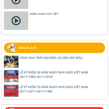
video mam non 287
Album ảnh
HÌNH ẢNH TRẢI NGHIỆM LÂU ĐÀI SÁP MÀU
LỄ KỶ NIỆM 36 NĂM NGÀY NHÀ GIÁO VIỆT NAM
20/11/1982-20/11/2018
LỄ KỶ NIỆM 35 NĂM NGÀY NHÀ GIÁO VIỆT NAM
20/11/2017-20/11/1982