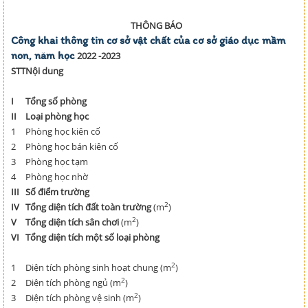
THÔNG BÁO
Công khai thông tin cơ sở vật chất của cơ sở giáo dục mầm
non, năm học
2022 -2023
STT
Nội dung
I
Tổng số phòng
II
Loại phòng học
1
Phòng học kiên cố
2
Phòng học bán kiên cố
3
Phòng học tạm
4
Phòng học nhờ
III
Số điểm trường
2
IV
Tổng diện tích đất toàn trường
(m
)
2
V
Tổng diện tích sân chơi
(m
)
VI
Tổng diện tích một số loại phòng
2
1
Diện tích phòng sinh hoạt chung (m
)
2
2
Diện tích phòng ngủ (m
)
2
3
Diện tích phòng vệ sinh (m
)