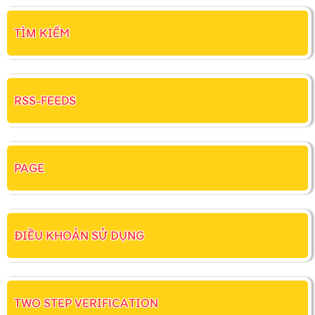
TÌM KIẾM
RSS-FEEDS
PAGE
ĐIỀU KHOẢN SỬ DỤNG
TWO STEP VERIFICATION