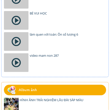
BÉ VUI HỌC
làm quen với toán: Ôn số lượng 6
video mam non 287
Album ảnh
HÌNH ẢNH TRẢI NGHIỆM LÂU ĐÀI SÁP MÀU