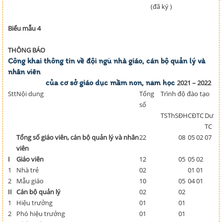
(đã ký )
Biểu mẫu 4
THÔNG BÁO
Công khai thông tin về đội ngũ nhà giáo, cán bộ quản lý và
nhân viên
của cơ sở giáo dục mầm non, năm học
2021 – 2022
Stt
Nội dung
Tổng
Trình độ đào tạo
số
TS
ThS
ĐH
CĐ
TC
Dưới
TC
Tổng số giáo viên, cán bộ quản lý và nhân
22
08
05
02
07
viên
I
Giáo viên
12
05
05
02
1
Nhà trẻ
02
01
01
2
Mẫu giáo
10
05
04
01
II
Cán bộ quản lý
02
02
1
Hiệu trưởng
01
01
2
Phó hiệu trưởng
01
01