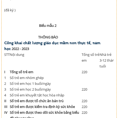
(đã ký )
Biểu mẫu 2
THÔNG BÁO
Công khai chất lượng giáo dục mầm non thực tế, năm
học
2022 - 2023
STT
Nội dung
Tổng số trẻ
Nhà trẻ
em
3-12 tháng
tuổi
I
Tổng số trẻ em
220
1
Số trẻ em nhóm ghép
2
Số trẻ em học 1 buổi/ngày
3
Số trẻ em học 2 buổi/ngày
220
4
Số trẻ em khuyết tật học hòa nhập
II
Số trẻ em được tổ chức ăn bán trú
220
III
Số trẻ em được kiểm tra định kỳ sức khỏe
220
IV
Số trẻ em được theo dõi sức khỏe bằng biểu
220