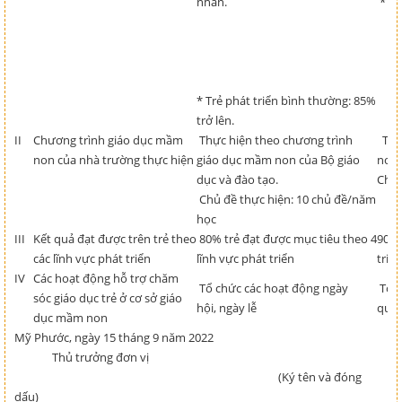
nhân.
* Tr
* Trẻ phát triển bình thường: 85%
trở lên.
II
Chương trình giáo dục mầm
Thực hiện theo chương trình
Thực
non của nhà trường thực hiện
giáo dục mầm non của Bộ giáo
non 
dục và đào tạo.
Chủ 
Chủ đề thực hiện: 10 chủ đề/năm
học
III
Kết quả đạt được trên trẻ theo
80% trẻ đạt được mục tiêu theo 4
90% 
các lĩnh vực phát triển
lĩnh vực phát triển
triển
IV
Các hoạt động hỗ trợ chăm
Tổ chức các hoạt động ngày
Tổ c
sóc giáo dục trẻ ở cơ sở giáo
hội, ngày lễ
quan
dục mầm non
Mỹ Phước, ngày 15 tháng 9 năm 2022
Thủ trưởng đơn vị
(Ký tên và đóng
dấu)