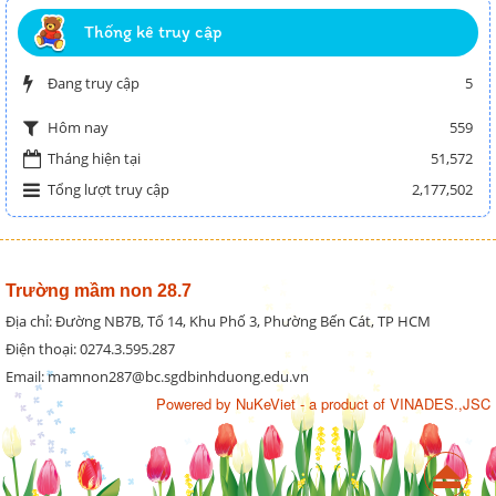
Thống kê truy cập
Đang truy cập
5
559
Hôm nay
Tháng hiện tại
51,572
Tổng lượt truy cập
2,177,502
Trường mầm non 28.7
Địa chỉ: Đường NB7B, Tổ 14, Khu Phố 3, Phường Bến Cát, TP HCM
Điện thoại: 0274.3.595.287
Email: mamnon287@bc.sgdbinhduong.edu.vn
Powered by
NuKeViet
- a product of
VINADES.,JSC