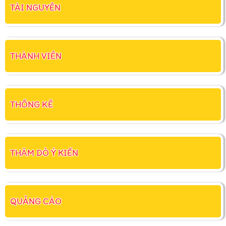
TÀI NGUYÊN
THÀNH VIÊN
THỐNG KÊ
THĂM DÒ Ý KIẾN
QUẢNG CÁO