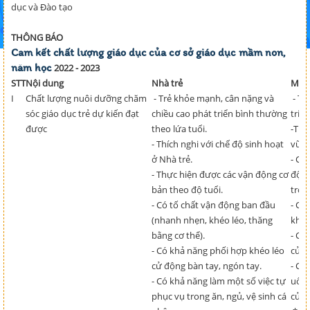
dục và Đào tạo
THÔNG BÁO
Cam kết chất lượng giáo dục của cơ sở giáo dục mầm non,
năm học
2022 - 2023
STT
Nội dung
Nhà trẻ
Mẫu 
I
Chất lượng nuôi dưỡng chăm
- Trẻ khỏe mạnh, cân nặng và
- Tr
sóc giáo dục trẻ dự kiến đạt
chiều cao phát triển bình thường
triể
được
theo lứa tuổi.
-Thự
- Thích nghi với chế độ sinh hoạt
vững
ở Nhà trẻ.
- Có
- Thực hiện được các vận động cơ
động
bản theo độ tuổi.
tron
- Có tố chất vận động ban đầu
- Có
(nhanh nhẹn, khéo léo, thăng
khéo
bằng cơ thể).
- Có
- Có khả năng phối hợp khéo léo
của 
cử động bàn tay, ngón tay.
- Có
- Có khả năng làm một số việc tự
uống
phục vụ trong ăn, ngủ, vệ sinh cá
của 