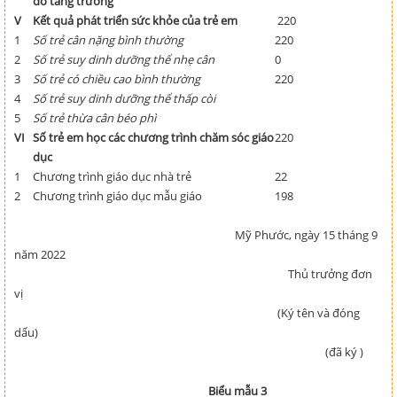
đồ tăng trưởng
V
Kết quả phát triển sức khỏe của trẻ em
220
1
Số trẻ cân nặng bình thường
220
2
Số trẻ suy dinh dưỡng thể nhẹ cân
0
3
Số trẻ có chiều cao bình thường
220
4
Số trẻ suy dinh dưỡng thể thấp còi
5
Số trẻ thừa cân béo phì
VI
Số trẻ em học các chương trình chăm sóc giáo
220
dục
1
Chương trình giáo dục nhà trẻ
22
2
Chương trình giáo dục mẫu giáo
198
Mỹ Phước, ngày 15 tháng 9
năm 2022
Thủ trưởng đơn
vị
(Ký tên và đóng
dấu)
(đã ký )
Biểu mẫu 3