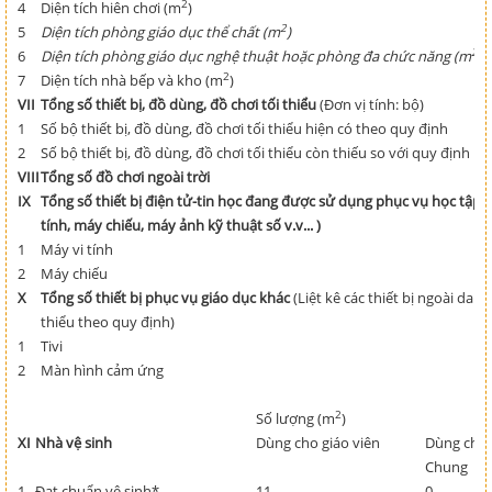
2
4
Diện tích hiên chơi (m
)
2
5
Diện tích phòng giáo dục thể chất (m
)
2
6
Diện tích phòng giáo dục nghệ thuật hoặc phòng đa chức năng (m
)
2
7
Diện tích nhà bếp và kho (m
)
VII
Tổng số thiết bị, đồ dùng, đồ chơi tối thiểu
(Đơn vị tính: bộ)
1
Số bộ thiết bị, đồ dùng, đồ chơi tối thiểu hiện có theo quy định
2
Số bộ thiết bị, đồ dùng, đồ chơi tối thiểu còn thiếu so với quy định
VIII
Tổng số đồ chơi ngoài trời
IX
Tổng số thiết bị điện tử-tin học đang được sử dụng phục vụ học tập (
tính, máy chiếu, máy ảnh kỹ thuật số v.v... )
1
Máy vi tính
2
Máy chiếu
X
Tổng số thiết bị phục vụ giáo dục khác
(Liệt kê các thiết bị ngoài dan
thiểu theo quy định)
1
Tivi
2
Màn hình cảm ứng
2
Số lượng (m
)
XI
Nhà vệ sinh
Dùng cho giáo viên
Dùng cho 
Chung
1
Đạt chuẩn vệ sinh*
11
0