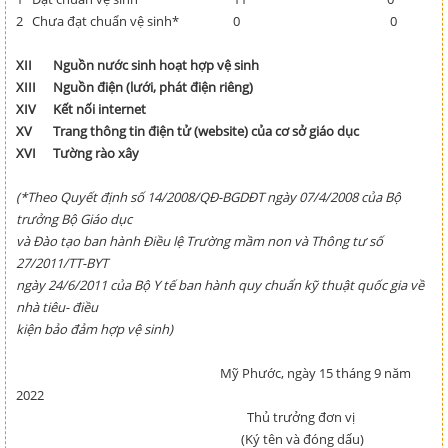
2
Chưa đạt chuẩn vệ sinh*
0
0
XII
Nguồn nước sinh hoạt hợp vệ sinh
XIII
Nguồn điện (lưới, phát điện riêng)
XIV
Kết nối internet
XV
Trang thông tin điện tử (website) của cơ sở giáo dục
XVI
Tường rào xây
(*Theo Quyết định số 14/2008/QĐ-BGDĐT ngày 07/4/2008 của Bộ
trưởng Bộ Giáo dục
và Đào tạo ban hành Điều lệ Trường mầm non và Thông tư số
27/2011/TT-BYT
ngày 24/6/2011 của Bộ Y tế ban hành quy chuẩn kỹ thuật quốc gia về
nhà tiêu- điều
kiện bảo đảm hợp vệ sinh)
Mỹ Phước, ngày 15 tháng 9 năm
2022
Thủ trưởng đơn vị
(Ký tên và đóng dấu)