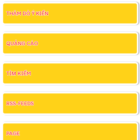
THĂM DÒ Ý KIẾN
QUẢNG CÁO
TÌM KIẾM
RSS-FEEDS
PAGE