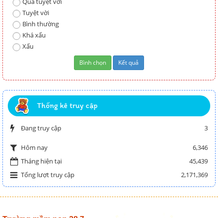
Quá tuyệt vời
Tuyệt vời
Bình thường
Khá xấu
Xấu
Thống kê truy cập
Đang truy cập
3
6,346
Hôm nay
Tháng hiện tại
45,439
Tổng lượt truy cập
2,171,369