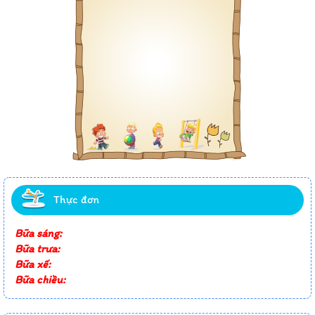
Thực đơn
Bữa sáng:
Bữa trưa:
Bữa xế:
Bữa chiều: