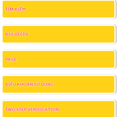
TÌM KIẾM
RSS-FEEDS
PAGE
ĐIỀU KHOẢN SỬ DỤNG
TWO STEP VERIFICATION