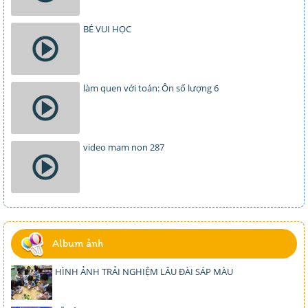
BÉ VUI HỌC
làm quen với toán: Ôn số lượng 6
video mam non 287
Album ảnh
HÌNH ẢNH TRẢI NGHIỆM LÂU ĐÀI SÁP MÀU