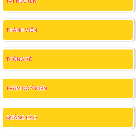
TÀI NGUYÊN
THÀNH VIÊN
THỐNG KÊ
THĂM DÒ Ý KIẾN
QUẢNG CÁO