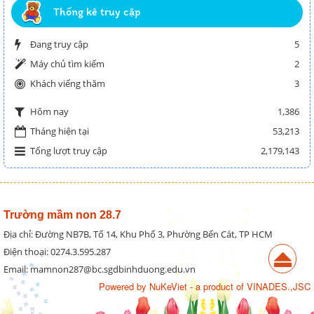
Thống kê truy cập
Đang truy cập
5
Máy chủ tìm kiếm
2
Khách viếng thăm
3
1,386
Hôm nay
Tháng hiện tại
53,213
Tổng lượt truy cập
2,179,143
Trường mầm non 28.7
Địa chỉ: Đường NB7B, Tổ 14, Khu Phố 3, Phường Bến Cát, TP HCM
Điện thoại: 0274.3.595.287
Email: mamnon287@bc.sgdbinhduong.edu.vn
Powered by
NuKeViet
- a product of
VINADES.,JSC