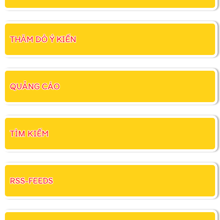
THĂM DÒ Ý KIẾN
QUẢNG CÁO
TÌM KIẾM
RSS-FEEDS