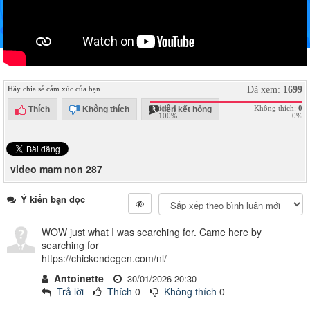
Hãy chia sẻ cảm xúc của bạn
Đã xem:
1699
Thích:
1
Không thích:
0
Thích
Không thích
liên kết hỏng
100%
0%
video mam non 287
Ý kiến bạn đọc
WOW just what I was searching for. Came here by
searching for
https://chickendegen.com/nl/
Antoinette
30/01/2026 20:30
Trả lời
Thích
0
Không thích
0