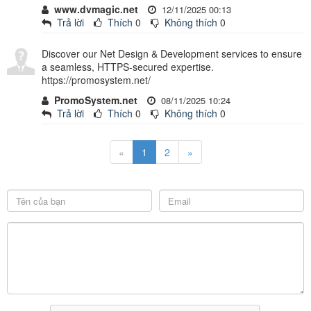
www.dvmagic.net
12/11/2025 00:13
Trả lời
Thích
0
Không thích
0
Discover our Net Design & Development services to ensure
a seamless, HTTPS-secured expertise.
https://promosystem.net/
PromoSystem.net
08/11/2025 10:24
Trả lời
Thích
0
Không thích
0
«
1
2
»