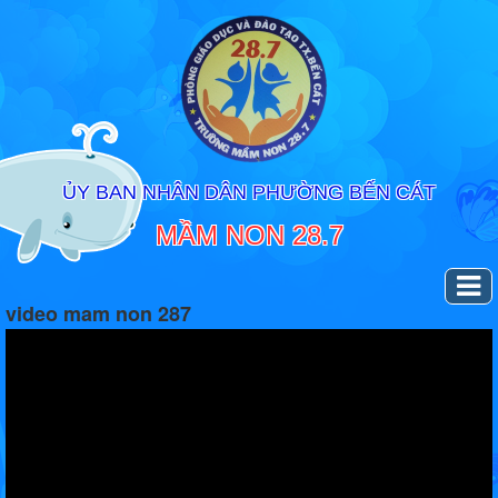
ỦY BAN NHÂN DÂN PHƯỜNG BẾN CÁT
MẦM NON 28.7
video mam non 287