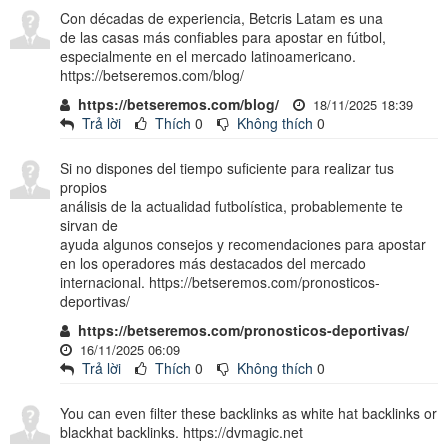
Con décadas de experiencia, Betcris Latam es una
de las casas más confiables para apostar en fútbol,
especialmente en el mercado latinoamericano.
https://betseremos.com/blog/
https://betseremos.com/blog/
18/11/2025 18:39
Trả lời
Thích
0
Không thích
0
Si no dispones del tiempo suficiente para realizar tus
propios
análisis de la actualidad futbolística, probablemente te
sirvan de
ayuda algunos consejos y recomendaciones para apostar
en los operadores más destacados del mercado
internacional. https://betseremos.com/pronosticos-
deportivas/
https://betseremos.com/pronosticos-deportivas/
16/11/2025 06:09
Trả lời
Thích
0
Không thích
0
You can even filter these backlinks as white hat backlinks or
blackhat backlinks. https://dvmagic.net