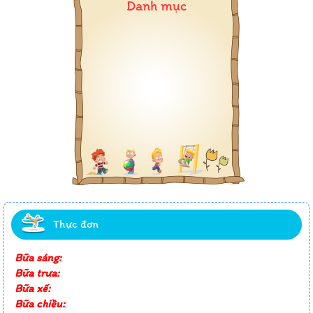
Danh mục
Thực đơn
Bữa sáng:
Bữa trưa:
Bữa xế:
Bữa chiều: