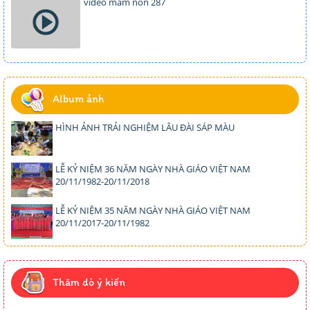
video mam non 287
Album ảnh
HÌNH ẢNH TRẢI NGHIỆM LÂU ĐÀI SÁP MÀU
LỄ KỶ NIỆM 36 NĂM NGÀY NHÀ GIÁO VIỆT NAM
20/11/1982-20/11/2018
LỄ KỶ NIỆM 35 NĂM NGÀY NHÀ GIÁO VIỆT NAM
20/11/2017-20/11/1982
Thăm dò ý kiến