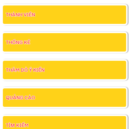
THÀNH VIÊN
THỐNG KÊ
THĂM DÒ Ý KIẾN
QUẢNG CÁO
TÌM KIẾM