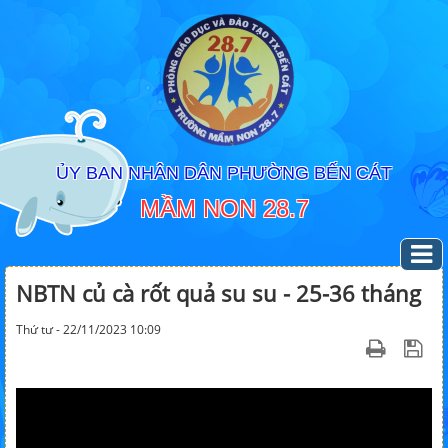
ỦY BAN NHÂN DÂN PHƯỜNG BẾN CÁT
MẦM NON 28.7
NBTN củ cà rốt quả su su - 25-36 tháng
Thứ tư - 22/11/2023 10:09