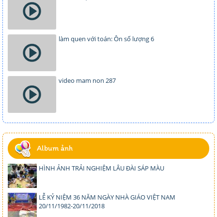
làm quen với toán: Ôn số lượng 6
video mam non 287
Album ảnh
HÌNH ẢNH TRẢI NGHIỆM LÂU ĐÀI SÁP MÀU
LỄ KỶ NIỆM 36 NĂM NGÀY NHÀ GIÁO VIỆT NAM
20/11/1982-20/11/2018