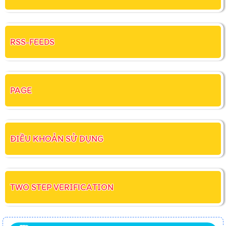
RSS-FEEDS
PAGE
ĐIỀU KHOẢN SỬ DỤNG
TWO STEP VERIFICATION