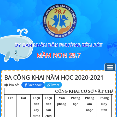
ỦY BAN NHÂN DÂN PHƯỜNG BẾN CÁT
MẦM NON 28.7
BA CÔNG KHAI NĂM HỌC 2020-2021
Chia sẻ:
Facebook
Tweet
CÔNG KHAI CƠ SỞ VẬT CHẤT
Tên
Đất
Diện
Diện
Văn
Phòng
Phòng
Phòng
P
tích
tích
phòng
học
âm
máy
xây
sân
nhạc
tính
t
dựng
chơi