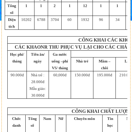
Tổng
1
1
2
1
12
1
1
số
Diện
10202
6788
3704
60
1932
96
34
tích
CÔNG KHAI CÁC KHO
CÁC KHAONR THU PHỤC VỤ LẠI CHO CÁC CHÁU
Học phí/
Tiền ăn/
Ga nước
tháng
ngày
uống –phí
Nhà trẻ
Mầm –
Lá
VS/ tháng
chồi
90.000đ
Nhà trẻ :
60,000đ
150.000đ
195.000đ
210.00
28.000đ
Mẫu giáo:
30.000đ
CÔNG KHAI CHẤT LƯỢNG
Chức
Tổng
Nam
Nữ
Chuyên môn
Tin
Ng
danh
số
học