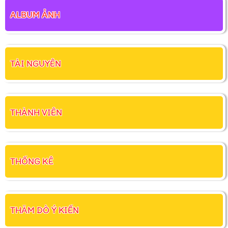
ALBUM ẢNH
TÀI NGUYÊN
THÀNH VIÊN
THỐNG KÊ
THĂM DÒ Ý KIẾN