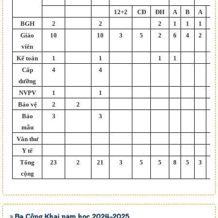
12+2
CĐ
ĐH
A
B
A
B
BGH
2
2
2
1
1
1
1
Giáo
10
10
3
5
2
6
4
2
6
viên
Kế toán
1
1
1
1
Cấp
4
4
dưỡng
NVPV
1
1
Bảo vệ
2
2
Bảo
3
3
mẫu
Văn thư
Y tế
Tổng
23
2
21
3
5
5
8
5
3
7
cộng
Ba Công Khai năm học 2024-2025