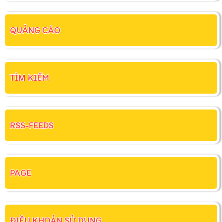
QUẢNG CÁO
TÌM KIẾM
RSS-FEEDS
PAGE
ĐIỀU KHOẢN SỬ DỤNG