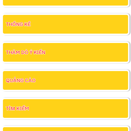
THỐNG KÊ
THĂM DÒ Ý KIẾN
QUẢNG CÁO
TÌM KIẾM