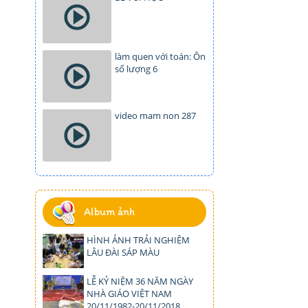
làm quen với toán: Ôn
số lượng 6
video mam non 287
Album ảnh
HÌNH ẢNH TRẢI NGHIỆM
LÂU ĐÀI SÁP MÀU
LỄ KỶ NIỆM 36 NĂM NGÀY
NHÀ GIÁO VIỆT NAM
20/11/1982-20/11/2018