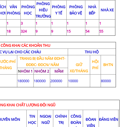
PHÒNG
TÍCH
VĂN
PHÒNG
PHÒNG
PHÒNG
NHÀ
HIỆU
NHÀ XE
HƠI
PHÒNG
HỌC
Y TẾ
BẢO VỆ
BẾP
TRƯỞNG
1
3
1
1
1
1
1
18
324
9
9
15
54
55
CÔNG KHAI CÁC KHOẢN THU
 VỤ LẠI CHO CÁC CHÁU
THU HỘ
TRANG BỊ ĐẦU NĂM ĐDHT-
NƯỚC-PHÍ
HỘI
ĐDĐC- ĐDCN/ NĂM
GIỮ
BHTN
/THÁNG
PHÍ
XE/THÁNG
N
HÓM 1
NHÓM 2
MẦM
180000
180000
200000
10000
80000
NG KHAI CHẤT LƯỢNG ĐỘI NGŨ
TIN
NGOẠI
CHÍNH
CÔNG
HUYÊN MÔN
ĐÒAN
ĐẢNG VIÊN
HỌC
NGỮ
TRỊ
ĐOÀN
VIÊN