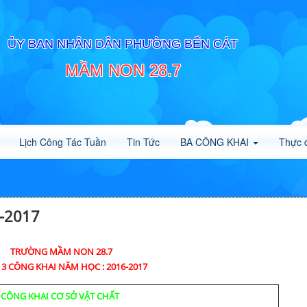
ỦY BAN NHÂN DÂN PHƯỜNG BẾN CÁT
MẦM NON 28.7
Lịch Công Tác Tuần
Tin Tức
BA CÔNG KHAI
Thực 
6-2017
TRƯỜNG MẦM NON 28.7
3 CÔNG KHAI NĂM HỌC : 2016-2017
CÔNG KHAI CƠ SỞ VẬT CHẤT