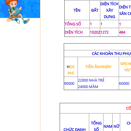
DIỆN TÍCH
DIỆN 
T
ÊN
ĐẤT
XÂY
SÂN C
DỰNG
TỔNG SỐ
1
1
1
DIỆN TÍCH
10202
1272
484
CÁC KHOẢN THU PHỤC
GAS-
H
ỌC
TIỀN ĂN/NGÀY
VS
PHÍ
22000 NHÀ TRẺ
90000
60000
24000 MẦM
CÔ
TỔNG
C
NAM
NỮ
CHỨC DANH
SỐ