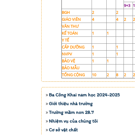
9+3
1
BGH
2
2
GIÁO VIÊN
4
4
2
2
VĂN THƯ
KẾ TOÁN
1
1
Y TẾ
CẤP DƯỠNG
1
1
NVPV
1
1
BẢO VỆ
1
1
BẢO MẪU
TỔNG CỘNG
10
2
8
2
2
Ba Công Khai năm học 2024-2025
Giới thiệu nhà trường
Trường mầm non 28.7
Nhiệm vụ của chúng tôi
Cơ sở vật chất