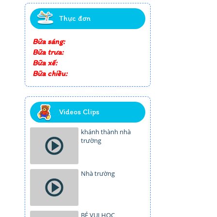
Thực đơn
Bữa sáng:
Bữa trưa:
Bữa xế:
Bữa chiều:
Videos Clips
khánh thành nhà
trường
Nhà trường
BÉ VUI HỌC