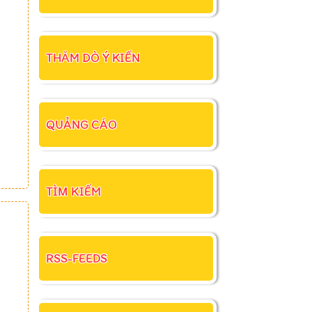
THĂM DÒ Ý KIẾN
QUẢNG CÁO
TÌM KIẾM
RSS-FEEDS