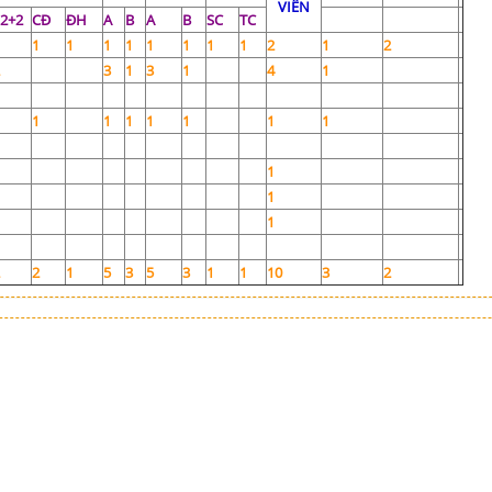
VIÊN
2+2
CĐ
ĐH
A
B
A
B
SC
TC
1
1
1
1
1
1
1
1
2
1
2
3
1
3
1
4
1
1
1
1
1
1
1
1
1
1
1
2
1
5
3
5
3
1
1
10
3
2