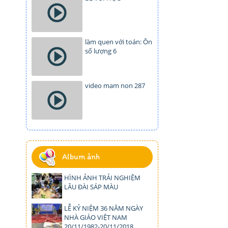
làm quen với toán: Ôn
số lượng 6
video mam non 287
Album ảnh
HÌNH ẢNH TRẢI NGHIỆM
LÂU ĐÀI SÁP MÀU
LỄ KỶ NIỆM 36 NĂM NGÀY
NHÀ GIÁO VIỆT NAM
20/11/1982-20/11/2018