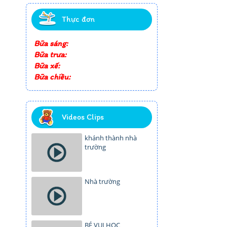
Thực đơn
Bữa sáng:
Bữa trưa:
Bữa xế:
Bữa chiều:
Videos Clips
khánh thành nhà
trường
Nhà trường
BÉ VUI HỌC