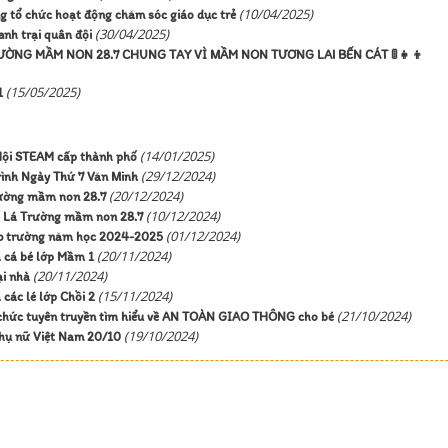
(10/04/2025)
 tổ chức hoạt động chăm sóc giáo dục trẻ
(30/04/2025)
nh trại quân đội
ƯỜNG MẦM NON 28.7 CHUNG TAY VÌ MẦM NON TƯƠNG LAI BẾN CÁT 🚦👧👦
(15/05/2025)
1
(14/01/2025)
 Hội STEAM cấp thành phố
(29/12/2024)
rình Ngày Thứ 7 Văn Minh
(20/12/2024)
trường mầm non 28.7
(10/12/2024)
ối Lá Trường mầm non 28.7
(01/12/2024)
âp trường năm học 2024-2025
(20/11/2024)
 cá bé lớp Mầm 1
(20/11/2024)
ại nhà
(15/11/2024)
các lé lớp Chồi 2
(21/10/2024)
 chức tuyên truyền tìm hiểu về AN TOÀN GIAO THÔNG cho bé
(19/10/2024)
hụ nữ Việt Nam 20/10