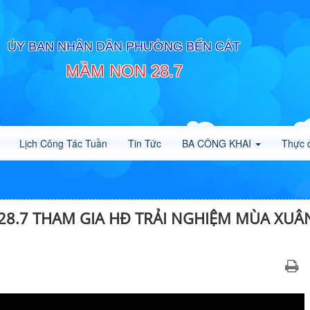
ỦY BAN NHÂN DÂN PHƯỜNG BẾN CÁT
MẦM NON 28.7
Lịch Công Tác Tuần
Tin Tức
BA CÔNG KHAI
Thực 
8.7 THAM GIA HĐ TRẢI NGHIỆM MÙA XUÂ