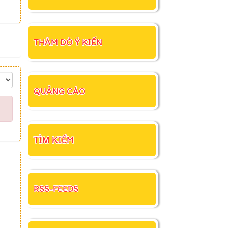
THĂM DÒ Ý KIẾN
QUẢNG CÁO
TÌM KIẾM
RSS-FEEDS