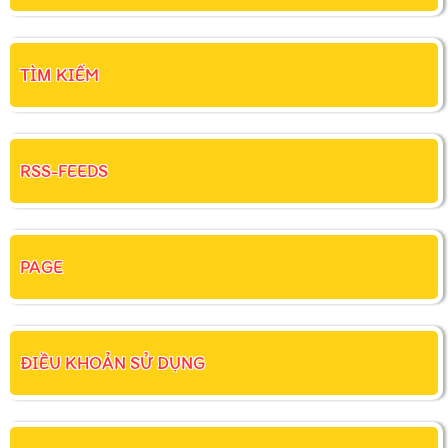
TÌM KIẾM
RSS-FEEDS
PAGE
ĐIỀU KHOẢN SỬ DỤNG