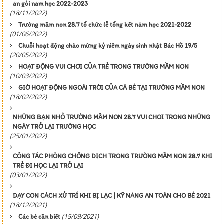
ăn gỏi năm học 2022-2023
(18/11/2022)
Trường mầm non 28.7 tổ chức lễ tổng kết năm học 2021-2022
(01/06/2022)
Chuỗi hoạt động chào mừng kỷ niêm ngày sinh nhật Bác Hồ 19/5
(20/05/2022)
HOẠT ĐỘNG VUI CHƠI CỦA TRẺ TRONG TRƯỜNG MẦM NON
(10/03/2022)
GIỜ HOẠT ĐỘNG NGOÀI TRỜI CỦA CÁ BÉ TẠI TRƯỜNG MẦM NON
(18/02/2022)
NHỮNG BẠN NHỎ TRƯỜNG MẦM NON 28.7 VUI CHƠI TRONG NHỮNG
NGÀY TRỞ LẠI TRƯỜNG HỌC
(25/01/2022)
CÔNG TÁC PHÒNG CHỐNG DỊCH TRONG TRƯỜNG MẦM NON 28.7 KHI
TRẺ ĐI HỌC LẠI TRỞ LẠI
(03/01/2022)
DẠY CON CÁCH XỬ TRÍ KHI BỊ LẠC | KỸ NĂNG AN TOÀN CHO BÉ 2021
(18/12/2021)
(15/09/2021)
Các bé cần biết