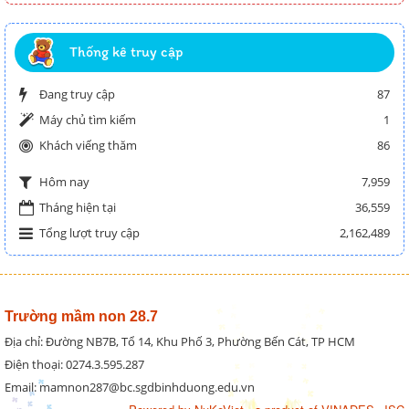
Thống kê truy cập
Đang truy cập
87
Máy chủ tìm kiếm
1
Khách viếng thăm
86
7,959
Hôm nay
Tháng hiện tại
36,559
Tổng lượt truy cập
2,162,489
Trường mầm non 28.7
Địa chỉ: Đường NB7B, Tổ 14, Khu Phố 3, Phường Bến Cát, TP HCM
Điện thoại: 0274.3.595.287
Email: mamnon287@bc.sgdbinhduong.edu.vn