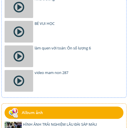
BÉ VUI HỌC
làm quen với toán: Ôn số lượng 6
video mam non 287
Album ảnh
HÌNH ẢNH TRẢI NGHIỆM LÂU ĐÀI SÁP MÀU