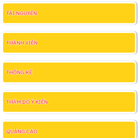
TÀI NGUYÊN
THÀNH VIÊN
THỐNG KÊ
THĂM DÒ Ý KIẾN
QUẢNG CÁO