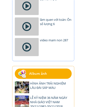
làm quen với toán: Ôn
số lượng 6
video mam non 287
Album ảnh
HÌNH ẢNH TRẢI NGHIỆM
LÂU ĐÀI SÁP MÀU
LỄ KỶ NIỆM 36 NĂM NGÀY
NHÀ GIÁO VIỆT NAM
20/11/1982-20/11/2018