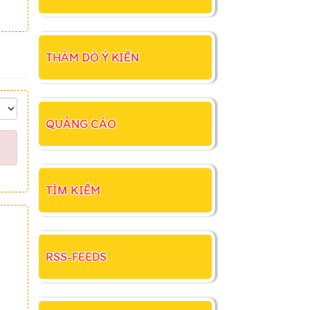
THĂM DÒ Ý KIẾN
QUẢNG CÁO
TÌM KIẾM
RSS-FEEDS