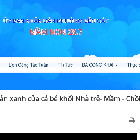
ỦY BAN NHÂN DÂN PHƯỜNG BẾN CÁT
MẦM NON 28.7
Lịch Công Tác Tuần
Tin Tức
BA CÔNG KHAI
Thực 
oản xanh của cá bé khối Nhà trẻ- Mầm - Chồ