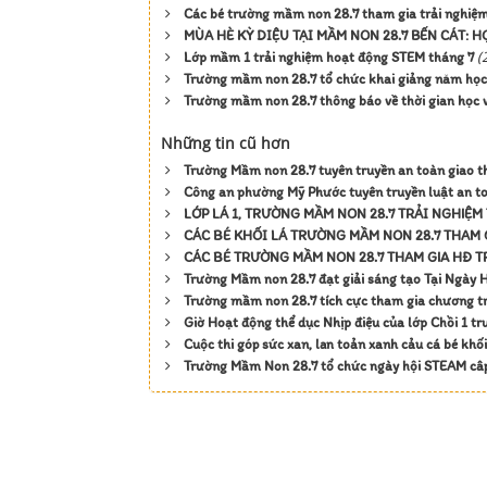
Các bé trường mầm non 28.7 tham gia trải nghiệm 
MÙA HÈ KỲ DIỆU TẠI MẦM NON 28.7 BẾN CÁT: H
(
Lớp mầm 1 trải nghiệm hoạt động STEM tháng 7
Trường mầm non 28.7 tổ chức khai giảng năm họ
Trường mầm non 28.7 thông báo về thời gian học v
Những tin cũ hơn
Trường Mầm non 28.7 tuyên truyền an toàn giao 
Công an phường Mỹ Phước tuyên truyền luật an t
LỚP LÁ 1, TRƯỜNG MẦM NON 28.7 TRẢI NGHIỆ
CÁC BÉ KHỐI LÁ TRƯỜNG MẦM NON 28.7 THAM 
CÁC BÉ TRƯỜNG MẦM NON 28.7 THAM GIA HĐ 
Trường Mầm non 28.7 đạt giải sáng tạo Tại Ngày
Trường mầm non 28.7 tích cực tham gia chương t
Giờ Hoạt động thể dục Nhịp điệu của lớp Chồi 1 
Cuộc thi góp sức xan, lan toản xanh cảu cá bé kh
Trường Mầm Non 28.7 tổ chức ngày hội STEAM c