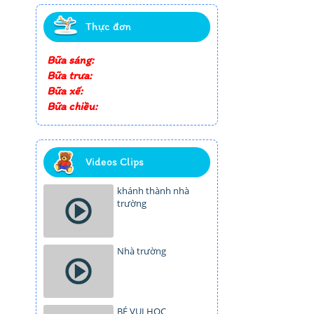
Thực đơn
Bữa sáng:
Bữa trưa:
Bữa xế:
Bữa chiều:
Videos Clips
khánh thành nhà
trường
Nhà trường
BÉ VUI HỌC