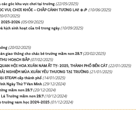
(22/05/2025)
các góc khu vực chơi tại trường
(10/06/2025)
ỌC VUI, CHƠI KHỎE – CHẮP CÁNH TƯƠNG LAI! ☀️🎉
20/07/2025)
(05/09/2025)
c 2025-2026
(10/09/2025)
à hịch sinh hoạt của trẻ trong ngày
(20/02/2025)
thông
(20/02/2025)
oàn giao thông cho chác bé trường mầm non 28.7
(07/02/2025)
M THU HOẠCH BẮP
(22/01/2025)
QUAN HỘI HOA XUÂN NĂM ẤT TỴ- 2025, THÀNH PHỐ BẾN CÁT
(21/01/2025)
TRẢI NGHIỆM MÙA XUÂN YÊU THƯƠNG TẠI TRƯỜNG
(14/01/2025)
 Hội STEAM cấp thành phố
(29/12/2024)
rình Ngày Thứ 7 Văn Minh
(20/12/2024)
trường mầm non 28.7
(10/12/2024)
ối Lá Trường mầm non 28.7
(01/12/2024)
âp trường năm học 2024-2025