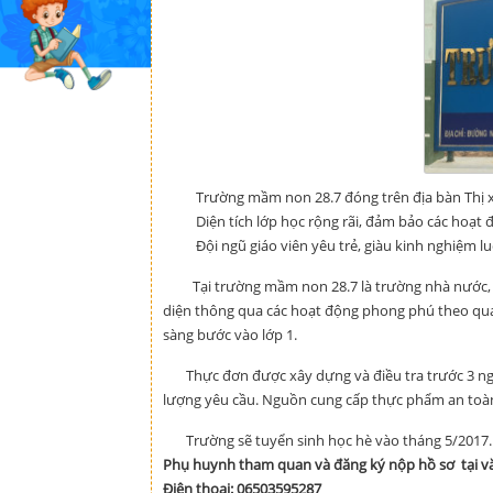
Trường mầm non 28.7 đóng trên địa bàn Thị xã B
Diện tích lớp học rộng rãi, đảm bảo các hoạt độn
Đội ngũ giáo viên yêu trẻ, giàu kinh nghiệm lu
Tại trường mầm non 28.7 là trường nhà nước, th
diện thông qua các hoạt động phong phú theo quan 
sàng bước vào lớp 1.
Thực đơn được xây dựng và điều tra trước 3 ngày
lượng yêu cầu. Nguồn cung cấp thực phẩm an toàn
Trường sẽ tuyển sinh học hè vào tháng 5/2017.
Phụ huynh tham quan và đăng ký nộp hồ sơ tại vă
Điện thoại: 06503595287