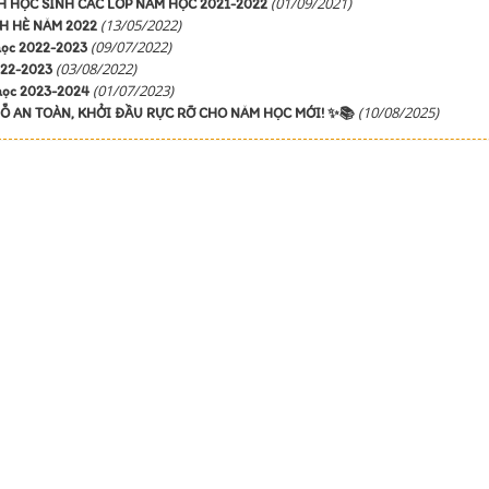
(01/09/2021)
 HỌC SINH CÁC LỚP NĂM HỌC 2021-2022
(13/05/2022)
H HÈ NĂM 2022
(09/07/2022)
học 2022-2023
(03/08/2022)
022-2023
(01/07/2023)
 học 2023-2024
(10/08/2025)
Ỗ AN TOÀN, KHỞI ĐẦU RỰC RỠ CHO NĂM HỌC MỚI! ✨📚