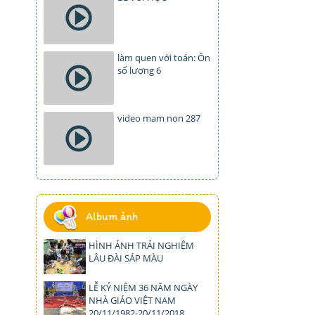
làm quen với toán: Ôn
số lượng 6
video mam non 287
Album ảnh
HÌNH ẢNH TRẢI NGHIỆM
LÂU ĐÀI SÁP MÀU
LỄ KỶ NIỆM 36 NĂM NGÀY
NHÀ GIÁO VIỆT NAM
20/11/1982-20/11/2018