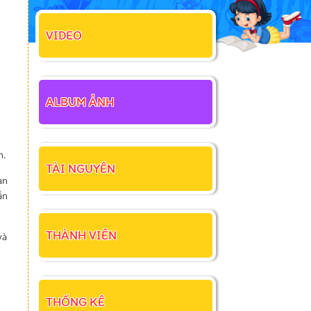
VIDEO
ALBUM ẢNH
n.
TÀI NGUYÊN
àn
ẵn
THÀNH VIÊN
và
THỐNG KÊ