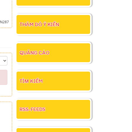
N287
THĂM DÒ Ý KIẾN
QUẢNG CÁO
TÌM KIẾM
RSS-FEEDS