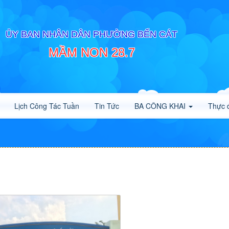
ỦY BAN NHÂN DÂN PHƯỜNG BẾN CÁT
MẦM NON 28.7
Lịch Công Tác Tuần
Tin Tức
BA CÔNG KHAI
Thực 