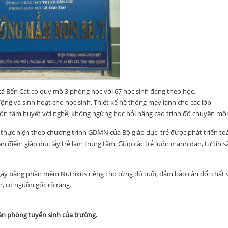
ến Cát có quy mô 3 phòng học với 67 học sinh đang theo học.
g và sinh hoạt cho học sinh. Thiết kế hệ thống máy lạnh cho các lớp
ôn tâm huyết với nghề, không ngừng học hỏi nâng cao trình độ chuyên mô
ực hiện theo chương trình GDMN của Bộ giáo dục, trẻ được phát triển to
điểm giáo dục lấy trẻ làm trung tâm. Giúp các trẻ luôn mạnh dạn, tự tin s
 bằng phần mềm Nutrikits riêng cho từng độ tuổi, đảm bảo cân đối chất 
, có nguồn gốc rõ ràng.
n phòng tuyển sinh của trường.