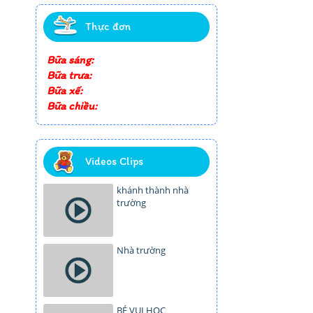
Thực đơn
Bữa sáng:
Bữa trưa:
Bữa xế:
Bữa chiều:
Videos Clips
khánh thành nhà
trường
Nhà trường
BÉ VUI HỌC