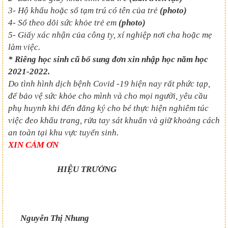
3- Hộ khẩu hoặc sổ tạm trú có tên của trẻ
(photo)
4- Sổ theo dõi sức khỏe trẻ em
(photo)
5- Giấy xác nhận của công ty, xí nghiệp nơi cha hoặc mẹ
làm việc.
*
Riêng học sinh cũ bổ sung đơn xin nhập học năm học
2021-2022.
Do tình hình dịch bệnh Covid -19 hiện nay rất phức tạp,
để bảo vệ sức khỏe cho mình và cho mọi người, yêu cầu
phụ huynh khi đến đăng ký cho bé thực hiện nghiêm túc
việc đeo khẩu trang, rửa tay sát khuẩn và giữ khoảng cách
an toàn tại khu vực tuyển sinh.
XIN CẢM ƠN
HIỆU TRƯỞNG
Nguyễn Thị Nhung