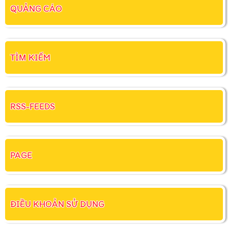
QUẢNG CÁO
TÌM KIẾM
RSS-FEEDS
PAGE
ĐIỀU KHOẢN SỬ DỤNG