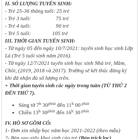
II. SỐ LƯỢNG TUYỂN SINH:
- Trẻ 25-36 tháng tuổi: 25 trẻ
- Trẻ 3 tuổi: 75 trẻ
- Trẻ 4 tuổi: 90 trẻ
- Trẻ 5 tuổi: 105 trẻ
III. THỜI GIAN TUYỂN SINH:
- Từ ngày 05 đến ngày 10/7/2021: tuyển sinh học sinh Lớp
Lá (Trẻ 5 tuổi sinh năm 2016).
- Từ ngày 12/7/2021 tuyển sinh học sinh Nhà trẻ, Mầm,
Chồi, (2019, 2018 và 2017). Trường sẽ kết thúc đăng ký
khi đã nhận đủ số lượng trên.
+ Thời gian tuyển sinh các ngày trong tuần (TỪ THỨ 2
ĐẾN THỨ 7).
h
phút
h
phút
Sáng từ 7
30
đến 11
00
h
phút
h
phút
Chiều 13
30
đến 16
30
IV. HỒ SƠ GỒM CÓ:
1- Đơn xin nhập học năm học 2021-2022 (theo mẫu)
2- Bản sao giấy khai sinh của trẻ
(Bản trích lục)