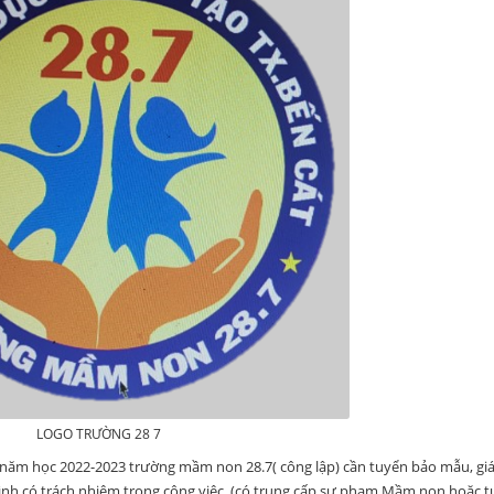
LOGO TRƯỜNG 28 7
g năm học 2022-2023 trường mầm non 28.7( công lập) cần tuyển bảo mẫu, gi
t tình có trách nhiệm trong công việc, (có trung cấp sư phạm Mầm non hoặc 