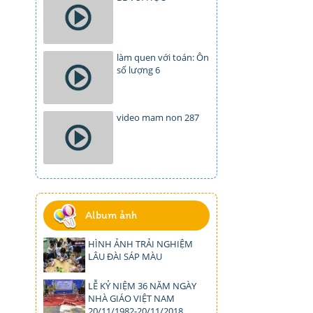
làm quen với toán: Ôn
số lượng 6
video mam non 287
Album ảnh
HÌNH ẢNH TRẢI NGHIỆM
LÂU ĐÀI SÁP MÀU
LỄ KỶ NIỆM 36 NĂM NGÀY
NHÀ GIÁO VIỆT NAM
20/11/1982-20/11/2018