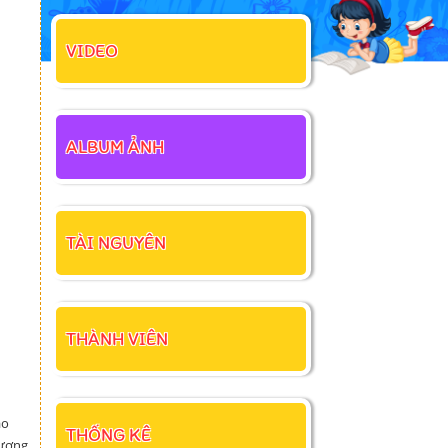
VIDEO
ALBUM ẢNH
TÀI NGUYÊN
THÀNH VIÊN
áo
THỐNG KÊ
tương