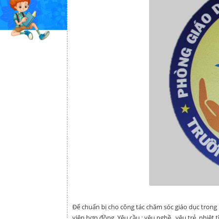
Để chuẩn bị cho công tác chăm sóc giáo dục tron
viên hợp đồng. Yêu cầu : yêu nghề , yêu trẻ, nhiệ