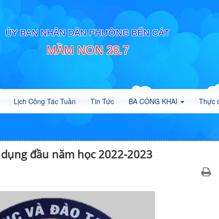
ỦY BAN NHÂN DÂN PHƯỜNG BẾN CÁT
MẦM NON 28.7
Lịch Công Tác Tuần
Tin Tức
BA CÔNG KHAI
Thực 
 dụng đầu năm học 2022-2023