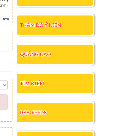
SĐT :
 Lam
THĂM DÒ Ý KIẾN
QUẢNG CÁO
TÌM KIẾM
RSS-FEEDS