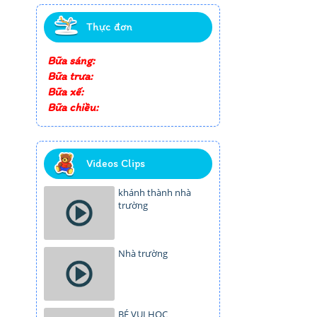
Thực đơn
Bữa sáng:
Bữa trưa:
Bữa xế:
Bữa chiều:
Videos Clips
khánh thành nhà
trường
Nhà trường
BÉ VUI HỌC