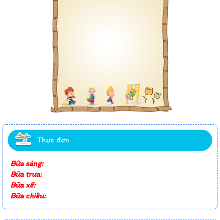
Thực đơn
Bữa sáng:
Bữa trưa:
Bữa xế:
Bữa chiều: