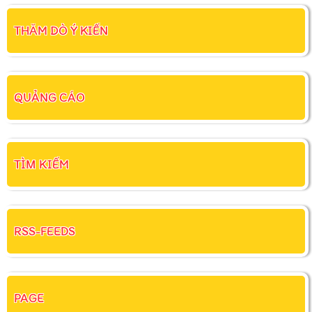
THĂM DÒ Ý KIẾN
QUẢNG CÁO
TÌM KIẾM
RSS-FEEDS
PAGE