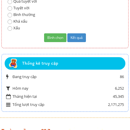
Quá tuyệt vời
Tuyệt vời
Bình thường
Khá xấu
Xấu
Thống kê truy cập
Đang truy cập
86
6,252
Hôm nay
Tháng hiện tại
45,345
Tổng lượt truy cập
2,171,275