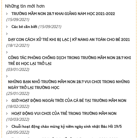
Những tin mới hơn
TRƯỜNG MẦM NON 28.7 KHAI GIẢNG NĂM HỌC 2021-2022
(15/09/2021)
(15/09/2021)
Các bé cần biết
DẠY CON CÁCH XỬ TRÍ KHI BỊ LẠC | KỸ NĂNG AN TOÀN CHO BÉ 2021
(18/12/2021)
CÔNG TÁC PHÒNG CHỐNG DỊCH TRONG TRƯỜNG MẦM NON 28.7 KHI
TRẺ ĐI HỌC LẠI TRỞ LẠI
(03/01/2022)
NHỮNG BẠN NHỎ TRƯỜNG MẦM NON 28.7 VUI CHƠI TRONG NHỮNG
NGÀY TRỞ LẠI TRƯỜNG HỌC
(25/01/2022)
GIỜ HOẠT ĐỘNG NGOÀI TRỜI CỦA CÁ BÉ TẠI TRƯỜNG MẦM NON
(18/02/2022)
HOẠT ĐỘNG VUI CHƠI CỦA TRẺ TRONG TRƯỜNG MẦM NON
(10/03/2022)
Chuỗi hoạt động chào mừng kỷ niêm ngày sinh nhật Bác Hồ 19/5
(20/05/2022)