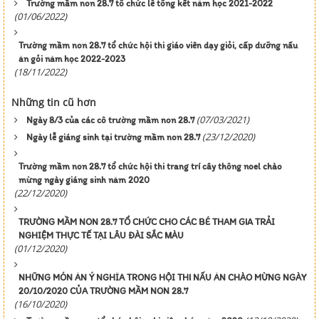
Trường mầm non 28.7 tổ chức lễ tổng kết năm học 2021-2022
(01/06/2022)
Trường mầm non 28.7 tổ chức hội thi giáo viên dạy giỏi, cấp dưỡng nấu
ăn gỏi năm học 2022-2023
(18/11/2022)
Những tin cũ hơn
(07/03/2021)
Ngày 8/3 của các cô trường mầm non 28.7
(23/12/2020)
Ngày lễ giáng sinh tại trường mầm non 28.7
Trường mầm non 28.7 tổ chức hội thi trang trí cây thông noel chào
mừng ngày giáng sinh năm 2020
(22/12/2020)
TRƯỜNG MẦM NON 28.7 TỔ CHỨC CHO CÁC BÉ THAM GIA TRẢI
NGHIỆM THỰC TẾ TẠI LÂU ĐÀI SẮC MÀU
(01/12/2020)
NHỮNG MÓN ĂN Ý NGHĨA TRONG HỘI THI NẤU ĂN CHÀO MỪNG NGÀY
20/10/2020 CỦA TRƯỜNG MẦM NON 28.7
(16/10/2020)