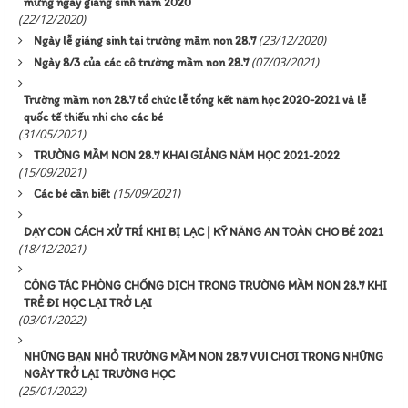
mừng ngày giáng sinh năm 2020
(22/12/2020)
(23/12/2020)
Ngày lễ giáng sinh tại trường mầm non 28.7
(07/03/2021)
Ngày 8/3 của các cô trường mầm non 28.7
Trường mầm non 28.7 tổ chức lễ tổng kết năm học 2020-2021 và lễ
quốc tế thiếu nhi cho các bé
(31/05/2021)
TRƯỜNG MẦM NON 28.7 KHAI GIẢNG NĂM HỌC 2021-2022
(15/09/2021)
(15/09/2021)
Các bé cần biết
DẠY CON CÁCH XỬ TRÍ KHI BỊ LẠC | KỸ NĂNG AN TOÀN CHO BÉ 2021
(18/12/2021)
CÔNG TÁC PHÒNG CHỐNG DỊCH TRONG TRƯỜNG MẦM NON 28.7 KHI
TRẺ ĐI HỌC LẠI TRỞ LẠI
(03/01/2022)
NHỮNG BẠN NHỎ TRƯỜNG MẦM NON 28.7 VUI CHƠI TRONG NHỮNG
NGÀY TRỞ LẠI TRƯỜNG HỌC
(25/01/2022)