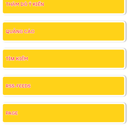
THĂM DÒ Ý KIẾN
QUẢNG CÁO
TÌM KIẾM
RSS-FEEDS
PAGE