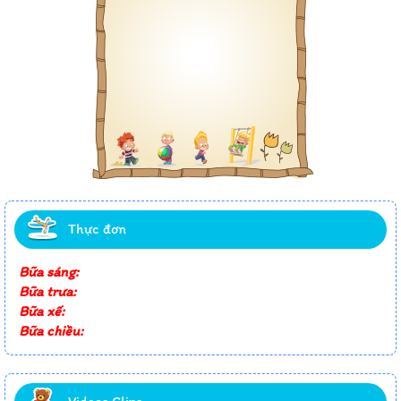
Thực đơn
Bữa sáng:
Bữa trưa:
Bữa xế:
Bữa chiều: