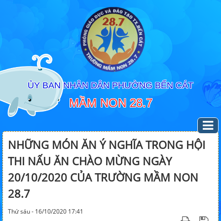
ỦY BAN NHÂN DÂN PHƯỜNG BẾN CÁT
MẦM NON 28.7
NHỮNG MÓN ĂN Ý NGHĨA TRONG HỘI
THI NẤU ĂN CHÀO MỪNG NGÀY
20/10/2020 CỦA TRƯỜNG MẦM NON
28.7
Thứ sáu - 16/10/2020 17:41