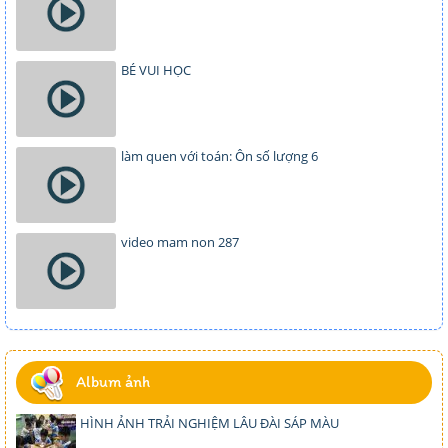
BÉ VUI HỌC
làm quen với toán: Ôn số lượng 6
video mam non 287
Album ảnh
HÌNH ẢNH TRẢI NGHIỆM LÂU ĐÀI SÁP MÀU