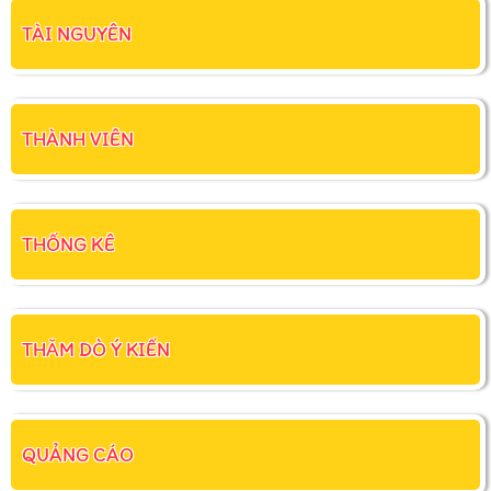
TÀI NGUYÊN
THÀNH VIÊN
THỐNG KÊ
THĂM DÒ Ý KIẾN
QUẢNG CÁO