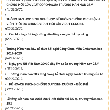
CÔNG TÁC VỆ SINH PHÒNG DỊCH BỆNH VIÊM ĐƯỜNG HÔ HẤP CẤP DO
CHỦNG MỚI CỦA VỈUT CORONACỦA TRƯỜNG MẦM NON 28.7
(11/02/2020)
THÔNG BÁO HỌC SINH NGHỈ HỌC ĐỂ PHÒNG CHỐNG DỊCH BỆNH
VIÊM PHỔI DO CHỦNG VIRUT MỚI CỈA VIRUT CORONA
(07/02/2020)
Các bé cùng cô tăng cường vận động sau giờ thể dục sáng
(05/12/2019)
Trường Mầm non 28.7 tổ chức hội nghị Công Chức, Viên Chức năm học
2019-2020
(04/11/2019)
Ngày phụ Nữ Việt Nam 20/10 đầy ấm áp ủa trường Mầm non 28.7
(19/10/2019)
Trường mầm non 28.7 long trọng tổ chức ngày hội đến trường của bé
(06/09/2019)
KẾ HOẠCH PHÒNG CHỐNG SUY DINH DƯỠNG – BÉO PHÌ
(30/08/2019)
Lễ tổng kết năm học 2018-2019 , tết thiếu nhi 1/6 tại trường mầm non
28.7
(01/06/2019)