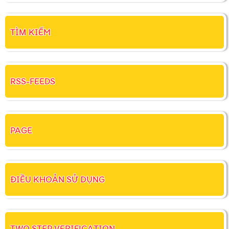
TÌM KIẾM
RSS-FEEDS
PAGE
ĐIỀU KHOẢN SỬ DỤNG
TWO STEP VERIFICATION