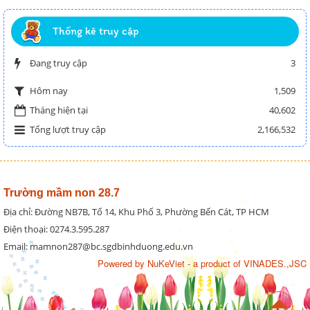
Thống kê truy cập
Đang truy cập
3
1,509
Hôm nay
Tháng hiện tại
40,602
Tổng lượt truy cập
2,166,532
Trường mầm non 28.7
Địa chỉ: Đường NB7B, Tổ 14, Khu Phố 3, Phường Bến Cát, TP HCM
Điện thoại: 0274.3.595.287
Email: mamnon287@bc.sgdbinhduong.edu.vn
Powered by
NuKeViet
- a product of
VINADES.,JSC