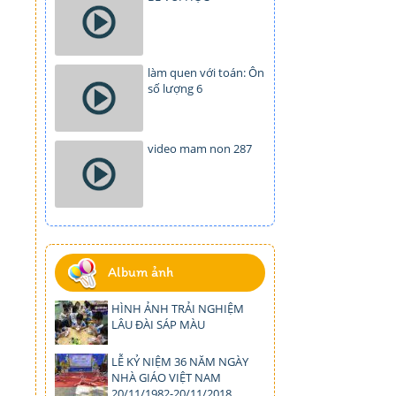
làm quen với toán: Ôn
số lượng 6
video mam non 287
Album ảnh
HÌNH ẢNH TRẢI NGHIỆM
LÂU ĐÀI SÁP MÀU
LỄ KỶ NIỆM 36 NĂM NGÀY
NHÀ GIÁO VIỆT NAM
20/11/1982-20/11/2018