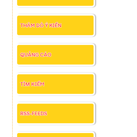
THĂM DÒ Ý KIẾN
QUẢNG CÁO
TÌM KIẾM
RSS-FEEDS