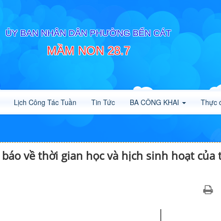
ỦY BAN NHÂN DÂN PHƯỜNG BẾN CÁT
MẦM NON 28.7
Lịch Công Tác Tuần
Tin Tức
BA CÔNG KHAI
Thực 
o về thời gian học và hịch sinh hoạt của 