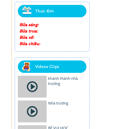
Thực đơn
Bữa sáng:
Bữa trưa:
Bữa xế:
Bữa chiều:
Videos Clips
khánh thành nhà
trường
Nhà trường
BÉ VUI HỌC