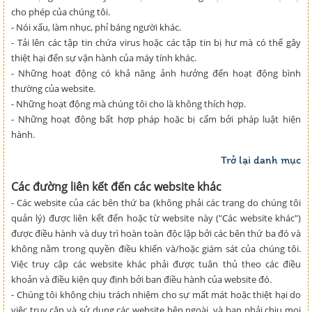
cho phép của chúng tôi.
- Nói xấu, làm nhục, phỉ báng người khác.
- Tải lên các tập tin chứa virus hoặc các tập tin bị hư mà có thể gây
thiệt hại đến sự vận hành của máy tính khác.
- Những hoạt động có khả năng ảnh hưởng đến hoạt động bình
thường của website.
- Những hoạt động mà chúng tôi cho là không thích hợp.
- Những hoạt động bất hợp pháp hoặc bị cấm bởi pháp luật hiện
hành.
Trở lại danh mục
Các đường liên kết đến các website khác
- Các website của các bên thứ ba (không phải các trang do chúng tôi
quản lý) được liên kết đến hoặc từ website này ("Các website khác")
được điều hành và duy trì hoàn toàn độc lập bởi các bên thứ ba đó và
không nằm trong quyền điều khiển và/hoặc giám sát của chúng tôi.
Việc truy cập các website khác phải được tuân thủ theo các điều
khoản và điều kiện quy định bởi ban điều hành của website đó.
- Chúng tôi không chịu trách nhiệm cho sự mất mát hoặc thiệt hại do
việc truy cập và sử dụng các website bên ngoài, và bạn phải chịu mọi