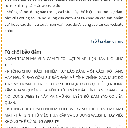
rủi ro khi truy cập các website đó.
- Không có nội dung nào trong Website này thể hiện như một sự đảm
bảo của chúng tôi về nội dung của các website khác và các sản phẩm
và/ hoặc các dịch vụ xuất hiện và/ hoặc được cung cấp tại các website
khác.
Trở lại danh mục
Từ chối bảo đảm
NGOẠI TRỪ PHẠM VI BỊ CẤM THEO LUẬT PHÁP HIỆN HÀNH, CHÚNG
TÔI SẼ:
- KHÔNG CHỊU TRÁCH NHIỆM HAY BẢO ĐẢM, MỘT CÁCH RÕ RÀNG
HAY NGỤ Ý, BAO GỒM SỰ BẢO ĐẢM VỀ TÍNH CHÍNH XÁC, MỨC ĐỘ
TIN CẬY, HOÀN THIỆN, PHÙ HỢP CHO MỤC ĐÍCH CỤ THỂ, SỰ KHÔNG
XÂM PHẠM QUYỀN CỦA BÊN THỨ 3 VÀ/HOẶC TÍNH AN TOÀN CỦA
NỘI DỤNG WEBSITE NÀY, VÀ NHỮNG TUYÊN BỐ, ĐẢM BẢO CÓ LIÊN
QUAN.
- KHÔNG CHỊU TRÁCH NHIỆM CHO BẤT KỲ SỰ THIỆT HẠI HAY MẤT
MÁT PHÁT SINH TỪ VIỆC TRUY CẬP VÀ SỬ DỤNG WEBSITE HAY VIỆC
KHÔNG THỂ SỬ DỤNG WEBSITE.
- CHÚNG TÔI CÓ THỂ THAY ĐỔI VÀ/HOẶC THAY THẾ NỘI DUNG CỦA