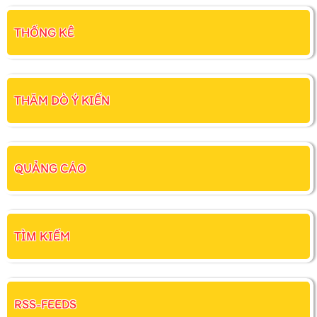
THỐNG KÊ
THĂM DÒ Ý KIẾN
QUẢNG CÁO
TÌM KIẾM
RSS-FEEDS