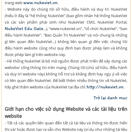
www.nukeviet.vn
trang web
.
- Website này do chúng tôi sở hữu, điều hành và duy trì. NukeViet
(hiểu ở đây là “hệ thống NukeViet” (bao gồm nhân hệ thống NukeViet
và các sản phẩm phái sinh như NukeViet CMS, NukeViet Portal,
NukeViet Edu Gate
...), “www.nukeviet.vn”, “tổ chức NukeViet”, “ban
điều hành NukeViet”, "Ban Quản Trị NukeViet" và nói chung là những
gì liên quan đến NukeViet...) không liên quan gì đến việc chúng tôi
điều hành website cũng như quy định bạn được phép làm và không
được phép làm gì trên website này.
- Hệ thống NukeViet là bộ mã nguồn được phát triển để xây dựng các
website/ cổng thông tin trên mạng. Chúng tôi (chủ sở hữu, điều hành
và duy trì website này) không hỗ trợ và khẳng định hay ngụ ý về việc
có liên quan đến NukeViet. Để biết thêm nhiều thông tin về NukeViet,
http://nukeviet.vn
hãy ghé thăm website của NukeViet tại địa chỉ:
.
Trở lại danh mục
Giới hạn cho việc sử dụng Website và các tài liệu trên
website
- Tất cả các quyền liên quan đến tất cả tài liệu và thông tin được hiển
thị và/ hoặc được tạo ra sẵn cho Website này (ví dụ như những tài liệu