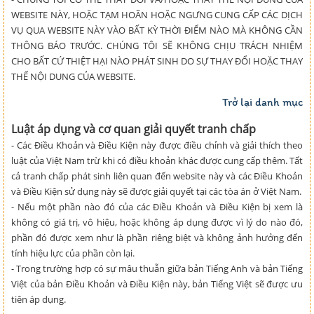
WEBSITE NÀY, HOẶC TẠM HOÃN HOẶC NGƯNG CUNG CẤP CÁC DỊCH
VỤ QUA WEBSITE NÀY VÀO BẤT KỲ THỜI ĐIỂM NÀO MÀ KHÔNG CẦN
THÔNG BÁO TRƯỚC. CHÚNG TÔI SẼ KHÔNG CHỊU TRÁCH NHIỆM
CHO BẤT CỨ THIỆT HẠI NÀO PHÁT SINH DO SỰ THAY ĐỔI HOẶC THAY
THẾ NỘI DUNG CỦA WEBSITE.
Trở lại danh mục
Luật áp dụng và cơ quan giải quyết tranh chấp
- Các Điều Khoản và Điều Kiện này được điều chỉnh và giải thích theo
luật của Việt Nam trừ khi có điều khoản khác được cung cấp thêm. Tất
cả tranh chấp phát sinh liên quan đến website này và các Điều Khoản
và Điều Kiện sử dụng này sẽ được giải quyết tại các tòa án ở Việt Nam.
- Nếu một phần nào đó của các Điều Khoản và Điều Kiện bị xem là
không có giá trị, vô hiệu, hoặc không áp dụng được vì lý do nào đó,
phần đó được xem như là phần riêng biệt và không ảnh hưởng đến
tính hiệu lực của phần còn lại.
- Trong trường hợp có sự mâu thuẫn giữa bản Tiếng Anh và bản Tiếng
Việt của bản Điều Khoản và Điều Kiện này, bản Tiếng Việt sẽ được ưu
tiên áp dụng.