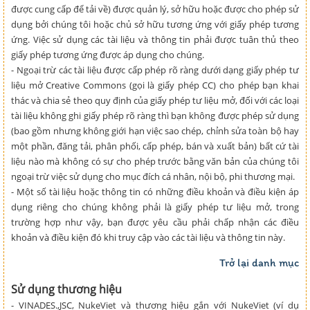
được cung cấp để tải về) được quản lý, sở hữu hoặc được cho phép sử
dụng bởi chúng tôi hoặc chủ sở hữu tương ứng với giấy phép tương
ứng. Việc sử dụng các tài liệu và thông tin phải được tuân thủ theo
giấy phép tương ứng được áp dụng cho chúng.
- Ngoại trừ các tài liệu được cấp phép rõ ràng dưới dạng giấy phép tư
liệu mở Creative Commons (gọi là giấy phép CC) cho phép bạn khai
thác và chia sẻ theo quy định của giấy phép tư liệu mở, đối với các loại
tài liệu không ghi giấy phép rõ ràng thì bạn không được phép sử dụng
(bao gồm nhưng không giới hạn việc sao chép, chỉnh sửa toàn bộ hay
một phần, đăng tải, phân phối, cấp phép, bán và xuất bản) bất cứ tài
liệu nào mà không có sự cho phép trước bằng văn bản của chúng tôi
ngoại trừ việc sử dụng cho mục đích cá nhân, nội bộ, phi thương mại.
- Một số tài liệu hoặc thông tin có những điều khoản và điều kiện áp
dụng riêng cho chúng không phải là giấy phép tư liệu mở, trong
trường hợp như vậy, bạn được yêu cầu phải chấp nhận các điều
khoản và điều kiện đó khi truy cập vào các tài liệu và thông tin này.
Trở lại danh mục
Sử dụng thương hiệu
- VINADES.,JSC, NukeViet và thương hiệu gắn với NukeViet (ví dụ