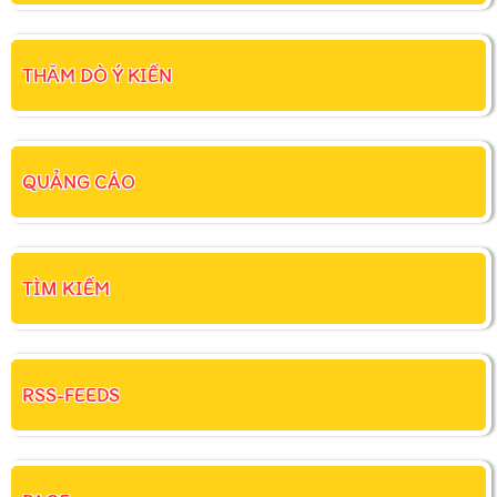
THĂM DÒ Ý KIẾN
QUẢNG CÁO
TÌM KIẾM
RSS-FEEDS