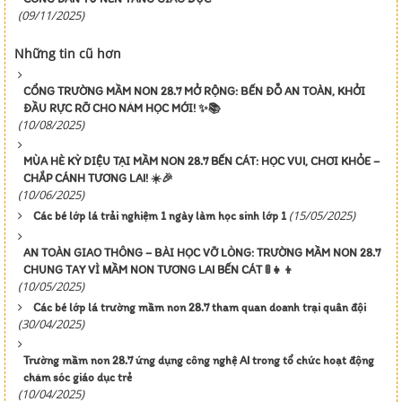
(09/11/2025)
Những tin cũ hơn
CỔNG TRƯỜNG MẦM NON 28.7 MỞ RỘNG: BẾN ĐỖ AN TOÀN, KHỞI
ĐẦU RỰC RỠ CHO NĂM HỌC MỚI! ✨📚
(10/08/2025)
MÙA HÈ KỲ DIỆU TẠI MẦM NON 28.7 BẾN CÁT: HỌC VUI, CHƠI KHỎE –
CHẮP CÁNH TƯƠNG LAI! ☀️🎉
(10/06/2025)
(15/05/2025)
Các bé lớp lá trải nghiệm 1 ngày làm học sinh lớp 1
AN TOÀN GIAO THÔNG – BÀI HỌC VỠ LÒNG: TRƯỜNG MẦM NON 28.7
CHUNG TAY VÌ MẦM NON TƯƠNG LAI BẾN CÁT 🚦👧👦
(10/05/2025)
Các bé lớp lá trường mầm non 28.7 tham quan doanh trại quân đội
(30/04/2025)
Trường mầm non 28.7 ứng dụng công nghệ AI trong tổ chức hoạt động
chăm sóc giáo dục trẻ
(10/04/2025)