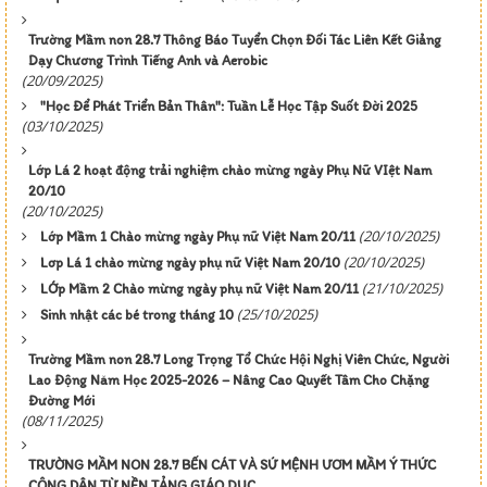
Trường Mầm non 28.7 Thông Báo Tuyển Chọn Đối Tác Liên Kết Giảng
Dạy Chương Trình Tiếng Anh và Aerobic
(20/09/2025)
"Học Để Phát Triển Bản Thân": Tuần Lễ Học Tập Suốt Đời 2025
(03/10/2025)
Lớp Lá 2 hoạt động trải nghiệm chào mừng ngày Phụ Nữ VIệt Nam
20/10
(20/10/2025)
(20/10/2025)
Lớp Mầm 1 Chào mừng ngày Phụ nữ Việt Nam 20/11
(20/10/2025)
Lơp Lá 1 chào mừng ngày phụ nữ Việt Nam 20/10
(21/10/2025)
LỚp Mầm 2 Chào mừng ngày phụ nữ Việt Nam 20/11
(25/10/2025)
Sinh nhật các bé trong tháng 10
Trường Mầm non 28.7 Long Trọng Tổ Chức Hội Nghị Viên Chức, Người
Lao Động Năm Học 2025-2026 – Nâng Cao Quyết Tâm Cho Chặng
Đường Mới
(08/11/2025)
TRƯỜNG MẦM NON 28.7 BẾN CÁT VÀ SỨ MỆNH ƯƠM MẦM Ý THỨC
CÔNG DÂN TỪ NỀN TẢNG GIÁO DỤC