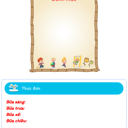
Thực đơn
Bữa sáng:
Bữa trưa:
Bữa xế:
Bữa chiều: