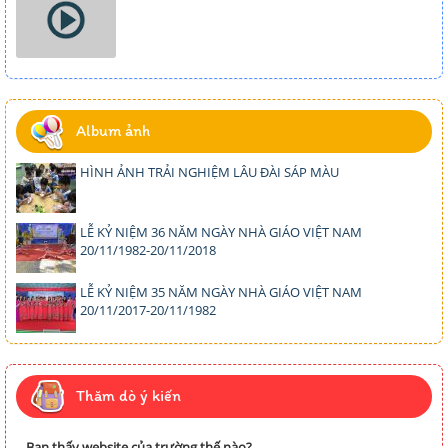
Album ảnh
HÌNH ẢNH TRẢI NGHIỆM LÂU ĐÀI SÁP MÀU
LỄ KỶ NIỆM 36 NĂM NGÀY NHÀ GIÁO VIỆT NAM
20/11/1982-20/11/2018
LỄ KỶ NIỆM 35 NĂM NGÀY NHÀ GIÁO VIỆT NAM
20/11/2017-20/11/1982
Thăm dò ý kiến
Bạn thấy website của trường thế nào?