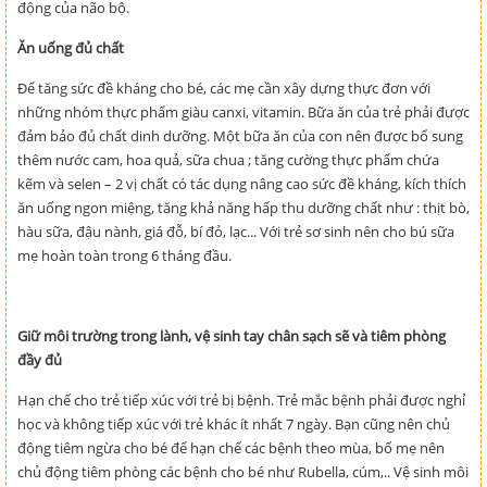
động của não bộ.
Ăn uống đủ chất
Để tăng sức đề kháng cho bé, các mẹ cần xây dựng thực đơn với
những nhóm thực phẩm giàu canxi, vitamin. Bữa ăn của trẻ phải được
đảm bảo đủ chất dinh dưỡng. Một bữa ăn của con nên được bổ sung
thêm nước cam, hoa quả, sữa chua ; tăng cường thực phẩm chứa
kẽm và selen – 2 vị chất có tác dụng nâng cao sức đề kháng, kích thích
ăn uống ngon miệng, tăng khả năng hấp thu dưỡng chất như : thịt bò,
hàu sữa, đậu nành, giá đỗ, bí đỏ, lạc... Với trẻ sơ sinh nên cho bú sữa
mẹ hoàn toàn trong 6 tháng đầu.
Giữ môi trường trong lành, vệ sinh tay chân sạch sẽ và tiêm phòng
đầy đủ
Hạn chế cho trẻ tiếp xúc với trẻ bị bệnh. Trẻ mắc bệnh phải được nghỉ
học và không tiếp xúc với trẻ khác ít nhất 7 ngày. Bạn cũng nên chủ
động tiêm ngừa cho bé để hạn chế các bệnh theo mùa, bố mẹ nên
chủ động tiêm phòng các bệnh cho bé như Rubella, cúm,.. Vệ sinh môi