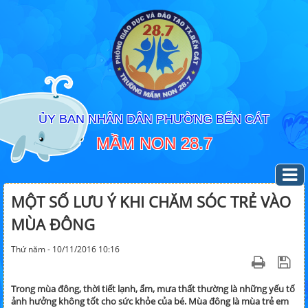
ỦY BAN NHÂN DÂN PHƯỜNG BẾN CÁT
MẦM NON 28.7
MỘT SỐ LƯU Ý KHI CHĂM SÓC TRẺ VÀO
MÙA ĐÔNG
Thứ năm - 10/11/2016 10:16
Trong mùa đông, thời tiết lạnh, ẩm, mưa thất thường là những yếu tố
ảnh hưởng không tốt cho sức khỏe của bé. Mùa đông là mùa trẻ em