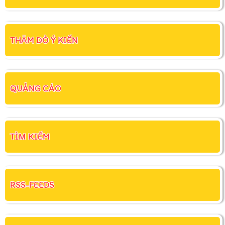
THĂM DÒ Ý KIẾN
QUẢNG CÁO
TÌM KIẾM
RSS-FEEDS