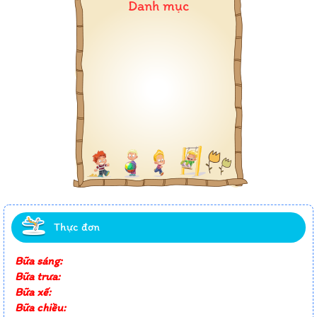
Danh mục
Thực đơn
Bữa sáng:
Bữa trưa:
Bữa xế:
Bữa chiều: