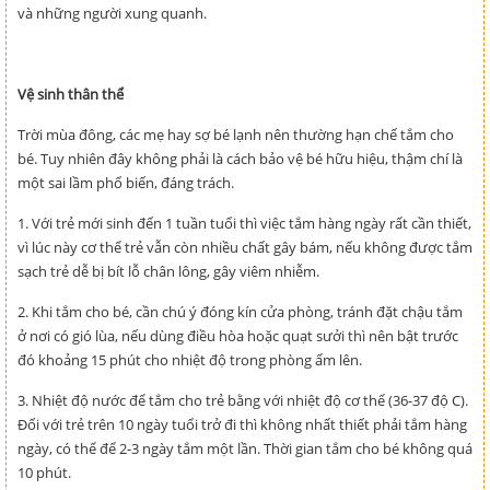
và những người xung quanh.
Vệ sinh thân thể
Trời mùa đông, các mẹ hay sợ bé lạnh nên thường hạn chế tắm cho
bé. Tuy nhiên đây không phải là cách bảo vệ bé hữu hiệu, thậm chí là
một sai lầm phổ biến, đáng trách.
1. Với trẻ mới sinh đến 1 tuần tuổi thì việc tắm hàng ngày rất cần thiết,
vì lúc này cơ thể trẻ vẫn còn nhiều chất gây bám, nếu không được tắm
sạch trẻ dễ bị bít lỗ chân lông, gây viêm nhiễm.
2. Khi tắm cho bé, cần chú ý đóng kín cửa phòng, tránh đặt chậu tắm
ở nơi có gió lùa, nếu dùng điều hòa hoặc quạt sưởi thì nên bật trước
đó khoảng 15 phút cho nhiệt độ trong phòng ấm lên.
3. Nhiệt độ nước để tắm cho trẻ bằng với nhiệt độ cơ thể (36-37 độ C).
Đối với trẻ trên 10 ngày tuổi trở đi thì không nhất thiết phải tắm hàng
ngày, có thể để 2-3 ngày tắm một lần. Thời gian tắm cho bé không quá
10 phút.