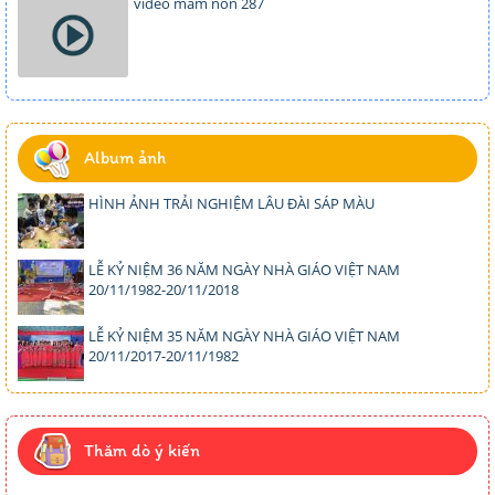
video mam non 287
Album ảnh
HÌNH ẢNH TRẢI NGHIỆM LÂU ĐÀI SÁP MÀU
LỄ KỶ NIỆM 36 NĂM NGÀY NHÀ GIÁO VIỆT NAM
20/11/1982-20/11/2018
LỄ KỶ NIỆM 35 NĂM NGÀY NHÀ GIÁO VIỆT NAM
20/11/2017-20/11/1982
Thăm dò ý kiến