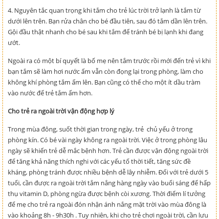
4. Nguyên tắc quan trọng khi tắm cho trẻ lúc trời trở lạnh là tắm từ
dưới lên trên. Bạn rửa chân cho bé đầu tiên, sau đó tắm dần lên trên.
Gội đầu thật nhanh cho bé sau khi tắm để tránh bé bị lạnh khi đang
ướt.
Ngoài ra có một bí quyết là bố mẹ nên tắm trước rồi mới đến trẻ vì khi
bạn tắm sẽ làm hơi nước ấm vẫn còn đọng lại trong phòng, làm cho
không khí phòng tắm ấm lên. Bạn cũng có thể cho một ít dầu tràm
vào nước để trẻ tắm ấm hơn.
Cho trẻ ra ngoài trời vận động hợp lý
Trong mùa đông, suốt thời gian trong ngày, trẻ chủ yếu ở trong
phòng kín. Có bé vài ngày không ra ngoài trời. Việc ở trong phòng lâu
ngày sẽ khiến trẻ dễ mắc bệnh hơn. Trẻ cần được vận động ngoài trời
để tăng khả năng thích nghi với các yếu tố thời tiết, tăng sức đề
kháng, phòng tránh được nhiều bệnh dễ lây nhiễm. Đối với trẻ dưới 5
tuổi, cần được ra ngoài trời tắm nắng hàng ngày vào buổi sáng để hấp
thụ vitamin D, phòng ngừa được bệnh còi xương. Thời điểm lí tưởng
để mẹ cho trẻ ra ngoài đón nhận ánh nắng mặt trời vào mùa đông là
vào khoảng 8h - 9h30h . Tuy nhiên, khi cho trẻ chơi ngoài trời, cần lưu