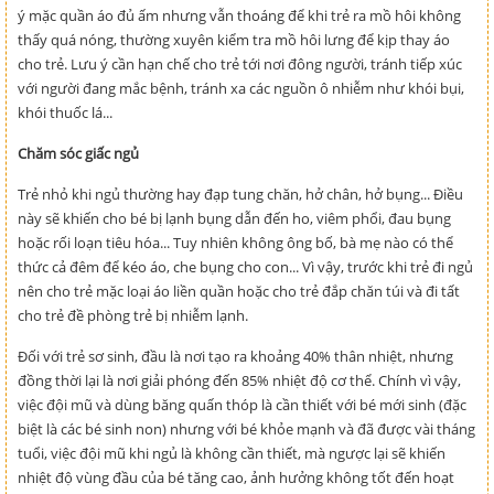
ý mặc quần áo đủ ấm nhưng vẫn thoáng để khi trẻ ra mồ hôi không
thấy quá nóng, thường xuyên kiểm tra mồ hôi lưng để kịp thay áo
cho trẻ. Lưu ý cần hạn chế cho trẻ tới nơi đông người, tránh tiếp xúc
với người đang mắc bệnh, tránh xa các nguồn ô nhiễm như khói bụi,
khói thuốc lá...
Chăm sóc giấc ngủ
Trẻ nhỏ khi ngủ thường hay đạp tung chăn, hở chân, hở bụng... Điều
này sẽ khiến cho bé bị lạnh bụng dẫn đến ho, viêm phổi, đau bụng
hoặc rối loạn tiêu hóa... Tuy nhiên không ông bố, bà mẹ nào có thể
thức cả đêm để kéo áo, che bụng cho con... Vì vậy, trước khi trẻ đi ngủ
nên cho trẻ mặc loại áo liền quần hoặc cho trẻ đắp chăn túi và đi tất
cho trẻ đề phòng trẻ bị nhiễm lạnh.
Đối với trẻ sơ sinh, đầu là nơi tạo ra khoảng 40% thân nhiệt, nhưng
đồng thời lại là nơi giải phóng đến 85% nhiệt độ cơ thể. Chính vì vậy,
việc đội mũ và dùng băng quấn thóp là cần thiết với bé mới sinh (đặc
biệt là các bé sinh non) nhưng với bé khỏe mạnh và đã được vài tháng
tuổi, việc đội mũ khi ngủ là không cần thiết, mà ngược lại sẽ khiến
nhiệt độ vùng đầu của bé tăng cao, ảnh hưởng không tốt đến hoạt