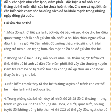
dễ bị các bệnh như cảm lạnh, viêm phổi… đặc biệt là trẻ nhỏ < 12
tháng do hệ miễn dịch của bé chưa hoàn thiện. Cha mẹ và người thân
cần biết cách chăm sóc bé đúng cách để bé khỏe mạnh trong những
ngày đông giá buốt.
Giữ ấm cho cơ thể
1. Mùa đông thời tiết giá lạnh, bởi vậy để bảo vệ sức khỏe cho bé, điều
quan trọng nhất là phải giữ ấm tốt, nhất là hai bàn chân, ngực, cổ và
đầu, tránh ra gió. Về đêm nhiệt độ xuống thấp, việc giữ cho trẻ lại
càng trở nên quan trọng hơn, cần mặc nhiều áo để giữ ấm cho bé.
2. Không nên ủ bé quá kỹ, mồ hôi ra nhiều sẽ thấm ngược trở lại cơ
thể, khiến bé bị lạnh và dẫn đến viêm phổi. Bởi vậy cần thường xuyên
kiểm tra xem bé có bị ra mồ hôi hay không để kịp thời lau khô hoặc
thay áo trong cho bé.
3. Nên kiểm tra và thay tã cho bé thường xuyên để tránh cho cơ thể
bé nhiễm lạnh vì tã ướt quá lâu.
4. Trong phòng của bé nên duy trì nhiệt độ 25-28 độ C, thoáng nhưng
tránh có gió lùa. Có thể sử dụng điều hòa, lò sưởi, quạt sưởi, nhưng
tuyệt đối không dùng bếp than vì khí CO2 có thể gây độc, ngạt cho bé