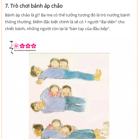
7. Trò chơi bánh áp chảo
Bánh áp chảo là gì? Ba mẹ có thể tưởng tượng đó là trò nướng bánh
thông thường. Điểm đặc biệt chính là sẽ có 1 người “đại diện” cho
chiếc bánh, những người còn lại là “bàn tay của đầu bếp”.