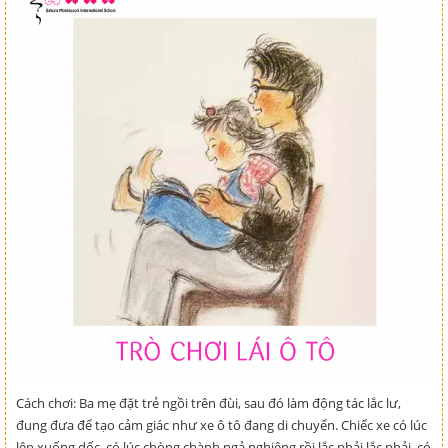
Cách chơi: Ba mẹ đặt trẻ ngồi trên đùi, sau đó làm động tác lắc lư,
đung đưa để tạo cảm giác như xe ô tô đang di chuyển. Chiếc xe có lúc
lên xuống dốc, có lúc chòng chành ngả nghiêng rồi lắc phải lắc phải, có