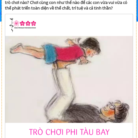
trò chơi nào? Chơi cùng con như thế nào để các con vừa vui vừa có
thể phát triển toàn diện về thể chất, trí tuệ và cả tinh thần?