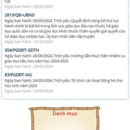
Cát
Ngày ban hành : 28/02/2025
2819/QĐ-UBND
Ngày ban hành: 30/09/2024. Trích yếu: Quyết định công bố thủ tục
hành chính bị bãi bỏ trong lĩnh vực giáo dục đào tạo thuộc hệ giáo
dục quốc dân và cơ sở giáo dục khác thuộc thẩm quyền giải quyết của
Sở Giáo dục và Đào tạo, Ủy ban nhân dân cấp huyện
Ngày ban hành : 15/10/2024
354/PGDĐT-GDTH
Ngày ban hành: 26/09/2024. Trích yếu: Hướng dẫn thực hiện nhiệm vụ
giáo dục tiểu học năm học 2024-2025
Ngày ban hành : 26/09/2024
83/PGDĐT-NG
Ngày ban hành: 24/05/2024. Trích yếu: Tổ chức các hoạt động hè cho
học sinh năm 2024
Ngày ban hành : 24/05/2024
Danh mục