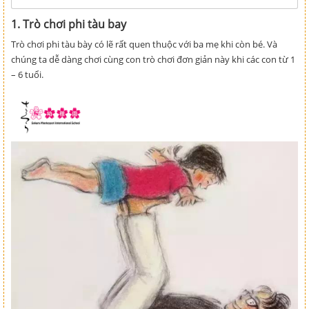
1. Trò chơi phi tàu bay
Trò chơi phi tàu bày có lẽ rất quen thuộc với ba mẹ khi còn bé. Và
chúng ta dễ dàng chơi cùng con trò chơi đơn giản này khi các con từ 1
– 6 tuổi.