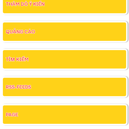
THĂM DÒ Ý KIẾN
QUẢNG CÁO
TÌM KIẾM
RSS-FEEDS
PAGE