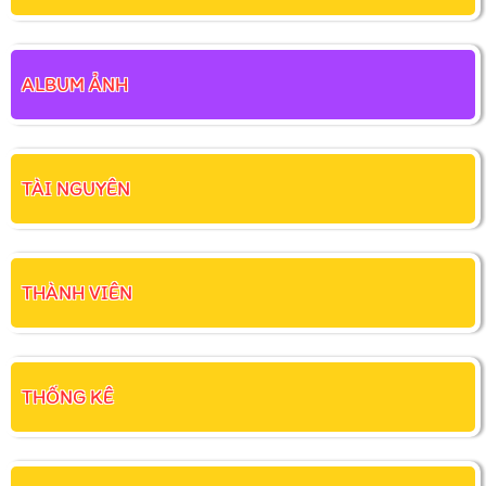
ALBUM ẢNH
TÀI NGUYÊN
THÀNH VIÊN
THỐNG KÊ