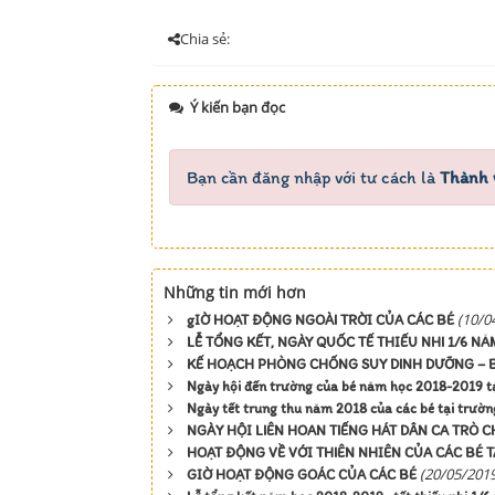
Chia sẻ:
Ý kiến bạn đọc
Bạn cần đăng nhập với tư cách là
Thành 
Những tin mới hơn
(10/0
gIỜ HOẠT ĐỘNG NGOÀI TRỜI CỦA CÁC BÉ
LỄ TỔNG KẾT, NGÀY QUỐC TẾ THIẾU NHI 1/6 NĂ
KẾ HOẠCH PHÒNG CHỐNG SUY DINH DƯỠNG – 
Ngày hội đến trường của bé năm học 2018-2019 t
Ngày tết trung thu năm 2018 của các bé tại trườ
NGÀY HỘI LIÊN HOAN TIẾNG HÁT DÂN CA TRÒ 
HOẠT ĐỘNG VỀ VỚI THIÊN NHIÊN CỦA CÁC BÉ 
(20/05/2019
GIỜ HOẠT ĐỘNG GOÁC CỦA CÁC BÉ