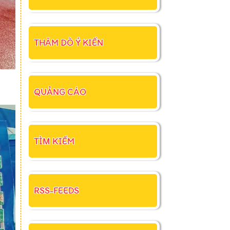
THĂM DÒ Ý KIẾN
QUẢNG CÁO
TÌM KIẾM
RSS-FEEDS