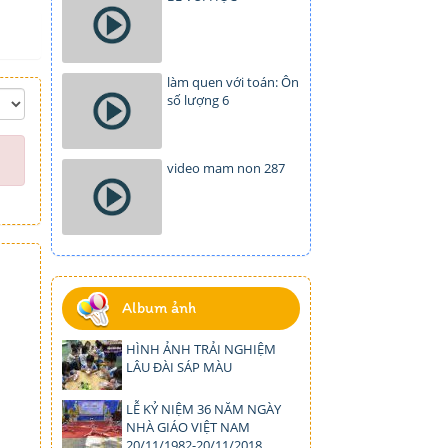
làm quen với toán: Ôn
số lượng 6
video mam non 287
Album ảnh
HÌNH ẢNH TRẢI NGHIỆM
LÂU ĐÀI SÁP MÀU
LỄ KỶ NIỆM 36 NĂM NGÀY
NHÀ GIÁO VIỆT NAM
20/11/1982-20/11/2018