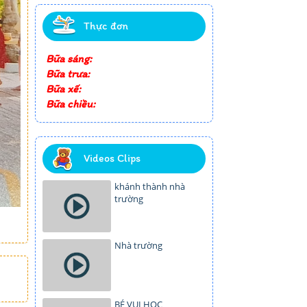
Thực đơn
Bữa sáng:
Bữa trưa:
Bữa xế:
Bữa chiều:
Videos Clips
khánh thành nhà
trường
Nhà trường
BÉ VUI HỌC