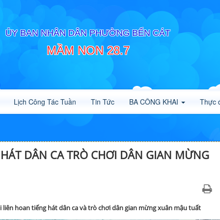
ỦY BAN NHÂN DÂN PHƯỜNG BẾN CÁT
MẦM NON 28.7
Lịch Công Tác Tuần
Tin Tức
BA CÔNG KHAI
Thực 
G HÁT DÂN CA TRÒ CHƠI DÂN GIAN MỪNG
ội liên hoan tiếng hát dân ca và trò chơi dân gian mừng xuân mậu tuất