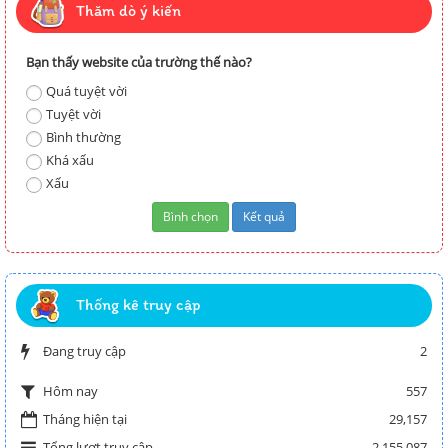
Thăm dò ý kiến
Bạn thấy website của trường thế nào?
Quá tuyệt vời
Tuyệt vời
Bình thường
Khá xấu
Xấu
Thống kê truy cập
Đang truy cập
2
557
Hôm nay
Tháng hiện tại
29,157
Tổng lượt truy cập
2,155,087