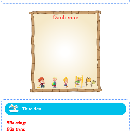
Danh mục
Thực đơn
Bữa sáng:
Bữa trưa: