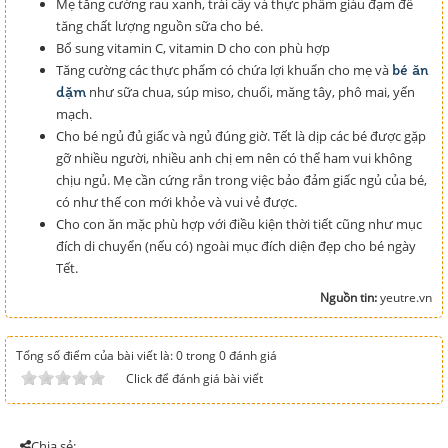
Mẹ tăng cường rau xanh, trái cây và thực phẩm giàu đạm để
tăng chất lượng nguồn sữa cho bé.
Bổ sung vitamin C, vitamin D cho con phù hợp
bé ăn
Tăng cường các thực phẩm có chứa lợi khuẩn cho mẹ và
dặm
như sữa chua, súp miso, chuối, măng tây, phô mai, yến
mạch.
Cho bé ngủ đủ giấc và ngủ đúng giờ. Tết là dịp các bé được gặp
gỡ nhiều người, nhiều anh chị em nên có thể ham vui không
chịu ngủ. Mẹ cần cứng rắn trong việc bảo đảm giấc ngủ của bé,
có như thế con mới khỏe và vui vẻ được.
Cho con ăn mặc phù hợp với điều kiện thời tiết cũng như mục
đích di chuyển (nếu có) ngoài mục đích diện đẹp cho bé ngày
Tết.
Nguồn tin:
yeutre.vn
Tổng số điểm của bài viết là: 0 trong 0 đánh giá
Click để đánh giá bài viết
Chia sẻ: