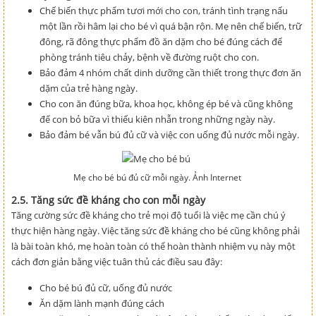
Chế biến thực phẩm tươi mới cho con, tránh tình trạng nấu
một lần rồi hâm lại cho bé vì quá bận rộn. Mẹ nên chế biến, trữ
đông, rã đông thực phẩm đồ ăn dặm cho bé đúng cách để
phòng tránh tiêu chảy, bệnh về đường ruột cho con.
Bảo đảm 4 nhóm chất dinh dưỡng cần thiết trong thực đơn ăn
dặm của trẻ hàng ngày.
Cho con ăn đúng bữa, khoa học, không ép bé và cũng không
để con bỏ bữa vì thiếu kiên nhẫn trong những ngày này.
Bảo đảm bé vẫn bú đủ cữ và việc con uống đủ nước mỗi ngày.
Mẹ cho bé bú đủ cữ mỗi ngày. Ảnh Internet
2.5. Tăng sức đề kháng cho con mỗi ngày
Tăng cường sức đề kháng cho trẻ mọi độ tuổi là việc mẹ cần chú ý
thực hiện hàng ngày. Việc tăng sức đề kháng cho bé cũng không phải
là bài toàn khó, mẹ hoàn toàn có thể hoàn thành nhiệm vụ này một
cách đơn giản bằng việc tuân thủ các điều sau đây:
Cho bé bú đủ cữ, uống đủ nước
Ăn dặm lành mạnh đúng cách