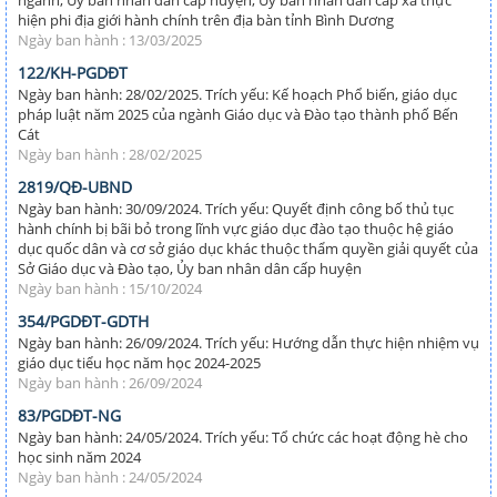
hiện phi địa giới hành chính trên địa bàn tỉnh Bình Dương
Ngày ban hành : 13/03/2025
122/KH-PGDĐT
Ngày ban hành: 28/02/2025. Trích yếu: Kế hoạch Phổ biến, giáo dục
pháp luật năm 2025 của ngành Giáo dục và Đào tạo thành phố Bến
Cát
Ngày ban hành : 28/02/2025
2819/QĐ-UBND
Ngày ban hành: 30/09/2024. Trích yếu: Quyết định công bố thủ tục
hành chính bị bãi bỏ trong lĩnh vực giáo dục đào tạo thuộc hệ giáo
dục quốc dân và cơ sở giáo dục khác thuộc thẩm quyền giải quyết của
Sở Giáo dục và Đào tạo, Ủy ban nhân dân cấp huyện
Ngày ban hành : 15/10/2024
354/PGDĐT-GDTH
Ngày ban hành: 26/09/2024. Trích yếu: Hướng dẫn thực hiện nhiệm vụ
giáo dục tiểu học năm học 2024-2025
Ngày ban hành : 26/09/2024
83/PGDĐT-NG
Ngày ban hành: 24/05/2024. Trích yếu: Tổ chức các hoạt động hè cho
học sinh năm 2024
Ngày ban hành : 24/05/2024