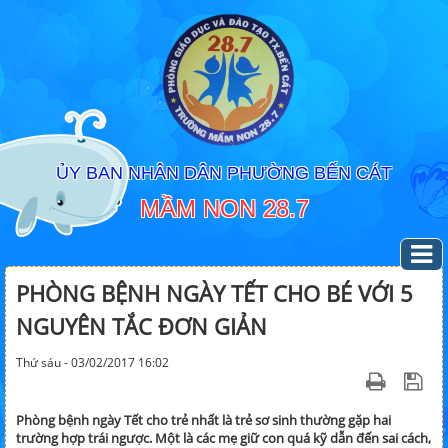
ỦY BAN NHÂN DÂN PHƯỜNG BẾN CÁT
MẦM NON 28.7
PHÒNG BỆNH NGÀY TẾT CHO BÉ VỚI 5
NGUYÊN TẮC ĐƠN GIẢN
Thứ sáu - 03/02/2017 16:02
Phòng bệnh ngày Tết cho trẻ nhất là trẻ sơ sinh thường gặp hai
trường hợp trái ngược. Một là các mẹ giữ con quá kỹ dẫn đến sai cách,