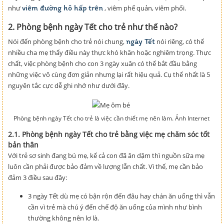
viêm đường hô hấp trên
như
, viêm phế quản, viêm phổi.
2. Phòng bệnh ngày Tết cho trẻ như thế nào?
ngày Tết
Nói đến phòng bệnh cho trẻ nói chung,
nói riêng, có thể
nhiều cha mẹ thấy điều này thực khó khăn hoặc nghiêm trọng. Thực
chất, việc phòng bệnh cho con 3 ngày xuân có thể bắt đầu bằng
những việc vô cùng đơn giản nhưng lại rất hiệu quả. Cụ thể nhất là 5
nguyên tắc cực dễ ghi nhớ như dưới đây.
Phòng bệnh ngày Tết cho trẻ là việc cần thiết mẹ nên làm. Ảnh Internet
2.1. Phòng bệnh ngày Tết cho trẻ bằng việc mẹ chăm sóc tốt
bản thân
Với trẻ sơ sinh đang bú mẹ, kể cả con đã ăn dặm thì nguồn sữa mẹ
luôn cần phải được bảo đảm về lượng lẫn chất. Vì thế, mẹ cần bảo
đảm 3 điều sau đây:
3 ngày Tết dù mẹ có bận rộn đến đâu hay chán ăn uống thì vẫn
cần vì trẻ mà chú ý đến chế độ ăn uống của mình như bình
thường không nên lơ là.