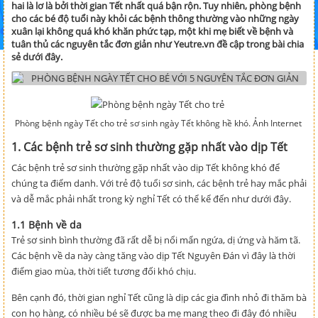
hai là lơ là bởi thời gian Tết nhất quá bận rộn. Tuy nhiên, phòng bệnh
cho các bé độ tuổi này khỏi các bệnh thông thường vào những ngày
xuân lại không quá khó khăn phức tạp, một khi mẹ biết về bệnh và
tuân thủ các nguyên tắc đơn giản như Yeutre.vn đề cập trong bài chia
sẻ dưới đây.
Phòng bệnh ngày Tết cho trẻ sơ sinh ngày Tết không hề khó. Ảnh Internet
1. Các bệnh trẻ sơ sinh thường gặp nhất vào dịp Tết
Các bệnh trẻ sơ sinh thường gặp nhất vào dịp Tết không khó để
chúng ta điểm danh. Với trẻ độ tuổi sơ sinh, các bệnh trẻ hay mắc phải
và dễ mắc phải nhất trong kỳ nghỉ Tết có thể kể đến như dưới đây.
1.1 Bệnh về da
Trẻ sơ sinh bình thường đã rất dễ bị nổi mẩn ngứa, dị ứng và hăm tã.
Các bệnh về da này càng tăng vào dịp Tết Nguyên Đán vì đây là thời
điểm giao mùa, thời tiết tương đối khó chịu.
Bên cạnh đó, thời gian nghỉ Tết cũng là dịp các gia đình nhỏ đi thăm bà
con họ hàng, có nhiều bé sẽ được ba mẹ mang theo đi đây đó nhiều