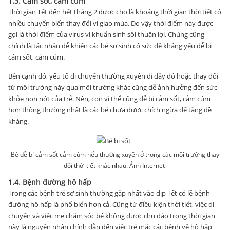
1.3. Cảm sốt, cảm cúm
Thời gian Tết đến hết tháng 2 được cho là khoảng thời gian thời tiết có
nhiều chuyển biến thay đổi vì giao mùa. Do vậy thời điểm này được
gọi là thời điểm của virus vi khuẩn sinh sôi thuận lợi. Chúng cũng
chính là tác nhân dễ khiến các bé sơ sinh có sức đề kháng yếu dễ bị
cảm sốt, cảm cúm.
Bên cạnh đó, yếu tố di chuyển thường xuyên đi đây đó hoặc thay đổi
từ môi trường này qua môi trường khác cũng dễ ảnh hưởng đến sức
khỏe non nớt của trẻ. Nên, con vì thể cũng dễ bị cảm sốt, cảm cúm
hơn thông thường nhất là các bé chưa được chích ngừa để tăng đề
kháng.
Bé dễ bí cảm sốt cảm cúm nếu thường xuyên ở trong các môi trường thay
đổi thời tiết khác nhau. Ảnh Internet
1.4. Bệnh đường hô hấp
Trong các bệnh trẻ sơ sinh thường gặp nhất vào dịp Tết có lẽ bệnh
đường hô hấp là phổ biến hơn cả. Cũng từ điều kiện thời tiết, việc di
chuyển và việc mẹ chăm sóc bé không được chu đáo trong thời gian
này là nguyên nhân chính dẫn đến việc trẻ mắc các bệnh về hô hấp