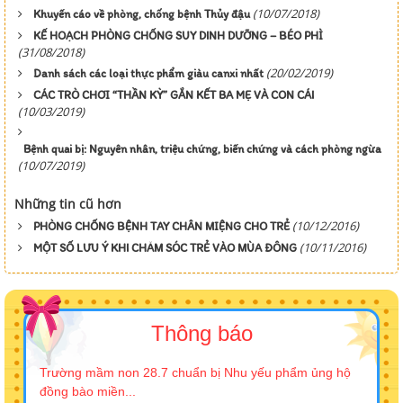
(10/07/2018)
Khuyến cáo về phòng, chống bệnh Thủy đậu
KẾ HOẠCH PHÒNG CHỐNG SUY DINH DƯỠNG – BÉO PHÌ
(31/08/2018)
(20/02/2019)
Danh sách các loại thực phẩm giàu canxi nhất
CÁC TRÒ CHƠI “THẦN KỲ” GẮN KẾT BA MẸ VÀ CON CÁI
(10/03/2019)
Bệnh quai bị: Nguyên nhân, triệu chứng, biến chứng và cách phòng ngừa
(10/07/2019)
Những tin cũ hơn
(10/12/2016)
PHÒNG CHỐNG BỆNH TAY CHÂN MIỆNG CHO TRẺ
(10/11/2016)
MỘT SỐ LƯU Ý KHI CHĂM SÓC TRẺ VÀO MÙA ĐÔNG
Thông báo
Trường mầm non 28.7 chuẩn bị Nhu yếu phẩm ủng hộ
đồng bào miền...