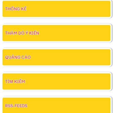
THỐNG KÊ
THĂM DÒ Ý KIẾN
QUẢNG CÁO
TÌM KIẾM
RSS-FEEDS