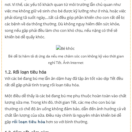
nơi. Vì thế, các yếu tố khách quan từ môi trường lẫn chủ quan như
việc mẹ không giữ vệ sinh cho bé được kỹ lưỡng như ở nhà, hoặc việc
phải dùng tã suốt ngày,...tất cả đều góp phần khiến cho con rất dễ bị
các bệnh về da thông thường. Dù không nguy hiểm đến sức khỏe,
song nếu gặp phải đều làm cho con khó chịu, nếu nặng có thể sẽ
khiến bé dễ quấy khóc.
Bé dễ bị hăm tã dị ứng da nếu mẹ chăm sóc con không kỹ vào thời gian
nghỉ Tết. Ảnh Internet
1.2. Rối loạn tiêu hóa
Với các bé đang bú mẹ lẫn ăn dặm hay đã tập ăn tốt vào dịp Tết đều
rất dễ gặp phải tình trạng rối loạn tiêu hóa.
Một điều dễ thấy là các bé đang bú mẹ phụ thuộc hoàn toàn vào chất
lượng sữa mẹ. Trong khi đó, thời gian Tết, các mẹ cho con bú lại
thường có chế độ ăn uống không đảm bảo, dẫn đến ảnh hưởng cả về
chất lẫn lượng của sữa. Điều này chính là nguyên nhân khiến bé dễ
rối loạn tiêu hóa
gặp
hơn so với bình thường.