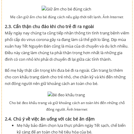
Mẹ cần giữ ấm cho bé đúng cách nếu gặp thời tiết lạnh. Ảnh Internet
2.3. Cẩn thận chu đáo khi cho trẻ đi ra ngoài
Mấy ngày nay chúng ta cũng tiếp nhận thông tin tình trạng bệnh viêm
phổi cấp do virus corona gây ra đang làm cả thế giới lo lắng. Dịp mùa
xuân hay Tết Nguyên Đán cũng là mùa của di chuyển và du lịch nhiều.
Điều này càng làm chúng ta phải thận trọng hơn nhất là những gia
đình có con nhỏ khi phải di chuyển đi lại giữa các tỉnh thành.
Bố mẹ hãy thật cẩn trọng khi đưa bé đi ra ngoài. Cần trang bị thêm
cho con khẩu trang dành cho trẻ nhỏ, che chắn kỹ và khi đến những
nơi đông người nên giữ khoảng cách an toàn cho bé.
Cho bé đeo khẩu trang và giữ khoảng cách an toàn khi đến những chỗ
đông người. Ảnh Internet
2.4. Chú ý về việc ăn uống với các bé ăn dặm
Mẹ hãy bảo đảm chọn lựa thực phẩm ngày Tết sạch, chế biến
kỹ càng để an toàn cho hệ tiêu hóa của bé.