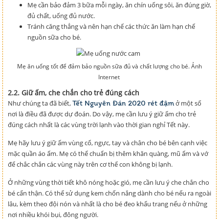
Mẹ cần bảo đảm 3 bữa mỗi ngày, ăn chín uống sôi, ăn đúng giờ,
đủ chất, uống đủ nước.
Tránh căng thẳng và nên hạn chế các thức ăn làm hạn chế
nguồn sữa cho bé.
Mẹ ăn uống tốt để đảm bảo nguồn sữa đủ và chất lượng cho bé. Ảnh
Internet
2.2. Giữ ấm, che chắn cho trẻ đúng cách
Tết Nguyên Đán 2020 rét đậm
Như chúng ta đã biết,
ở một số
nơi là điều đã được dự đoán. Do vậy, mẹ cần lưu ý giữ ấm cho trẻ
đúng cách nhất là các vùng trời lạnh vào thời gian nghỉ Tết này.
Mẹ hãy lưu ý giữ ấm vùng cổ, ngực, tay và chân cho bé bên cạnh việc
mặc quần áo ấm. Mẹ có thể chuẩn bị thêm khăn quàng, mũ ấm và vớ
để chắc chắn các vùng này trên cơ thể con không bị lạnh.
Ở những vùng thời tiết khô nóng hoặc gió, mẹ cần lưu ý che chắn cho
bé cẩn thận. Có thể sử dụng kem chốn nắng dành cho bé nếu ra ngoài
lâu, kèm theo đội nón và nhất là cho bé đeo khẩu trang nếu ở những
nơi nhiều khói bụi, đông người.