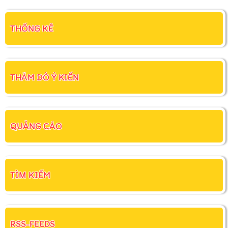
THỐNG KÊ
THĂM DÒ Ý KIẾN
QUẢNG CÁO
TÌM KIẾM
RSS-FEEDS