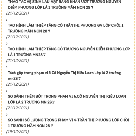
THAO TÁC VỆ SINH LAU MẶT BẰNG KHĂN ƯỚT TRƯƠNG NGUYỄN
DIỄM PHƯƠNG LỚP LÁ 1 TRƯỜNG MẦM NON 28 7
(21/12/2021)
TẠO HÌNH LÀM THIỆP TẶNG CÔ TRẦNTHỊ PHƯƠNG GV LỚP CHỒI 1
TRƯỜNG MẦM NON 28 7
(21/12/2021)
TẠO HÌNH LÀM THIỆP TẶNG CÔ TRƯƠNG NGUYỄN DIỄM PHƯƠNG LỚP
LÁ 1 TRƯỜNG MN28 7
(21/12/2021)
Tách gộp trong phạm vi 5 Cô Nguyễn Thị Kiều Loan Lớp lá 2 trường
mn28 7
(21/12/2021)
SO SÁNH THÊM BỚT TRONG PHẠM VI 6,CÔ NGUYỄN THỊ KIỀU LOAN
LỚP LÁ 2 TRƯỜNG MN 28.7
(21/12/2021)
SO SÁNH SỐ LƯỢNG TRONG PHẠM VI 4 TRẦN THỊ PHƯƠNG LỚP CHỒI
1 TRƯỜNG MẦM NON 28 7
(19/12/2021)