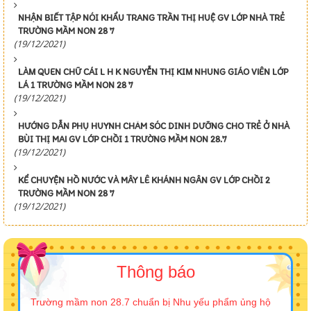
NHẬN BIẾT TẬP NÓI KHẨU TRANG TRẦN THỊ HUỆ GV LỚP NHÀ TRẺ
TRƯỜNG MẦM NON 28 7
(19/12/2021)
LÀM QUEN CHỮ CÁI L H K NGUYỄN THỊ KIM NHUNG GIÁO VIÊN LỚP
LÁ 1 TRƯỜNG MẦM NON 28 7
(19/12/2021)
HƯỚNG DẪN PHỤ HUYNH CHĂM SÓC DINH DƯỠNG CHO TRẺ Ở NHÀ
BÙI THỊ MAI GV LỚP CHỒI 1 TRƯỜNG MẦM NON 28.7
(19/12/2021)
KỂ CHUYỆN HỒ NƯỚC VÀ MÂY LÊ KHÁNH NGÂN GV LỚP CHỒI 2
TRƯỜNG MẦM NON 28 7
(19/12/2021)
Thông báo
Trường mầm non 28.7 chuẩn bị Nhu yếu phẩm ủng hộ