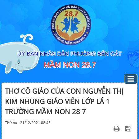
ỦY BAN NHÂN DÂN PHƯỜNG BẾN CÁT
MẦM NON 28.7
THƠ CÔ GIÁO CỦA CON NGUYỄN THỊ
KIM NHUNG GIÁO VIÊN LỚP LÁ 1
TRƯỜNG MẦM NON 28 7
Thứ ba - 21/12/2021 08:45