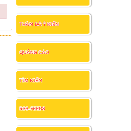
THĂM DÒ Ý KIẾN
QUẢNG CÁO
TÌM KIẾM
RSS-FEEDS