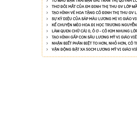
TÔ MÀU BẠN TRAI BẠN GÁI TRẦN THỊ QUỲNH L
THƠ ĐÔI MẮT CỦA EM ĐINH THỊ THU GV LỚP M
TẠO HÌNH VÉ HOA TẶNG CÔ ĐINH THỊ THU GV 
SỰ KỲ DIỆU CỦA SÁP MÀU LƯƠNG MĨ VI GIÁO V
KỂ CHUYỆN MÈO HOA ĐI HỌC TRƯƠNG NGUYỄN 
LÀM QUEN CHỮ CÁI 0, Ô Ơ - CÔ KIM NHUNG LỚP
TẠO HÌNH GẤP CON SÂU LƯƠNG MỸ VI GIÁO VI
NHẬN BIẾT PHÂN BIỆT TO HƠN, NHỎ HƠN, CÔ T
VẬN ĐỘNG BẬT XA 50CM LƯƠNG MỸ VI GIÁO VI