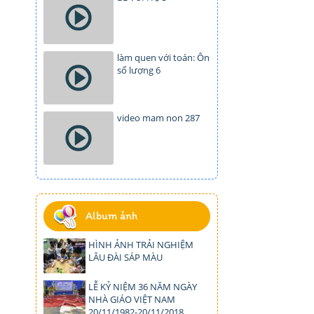
làm quen với toán: Ôn
số lượng 6
video mam non 287
Album ảnh
HÌNH ẢNH TRẢI NGHIỆM
LÂU ĐÀI SÁP MÀU
LỄ KỶ NIỆM 36 NĂM NGÀY
NHÀ GIÁO VIỆT NAM
20/11/1982-20/11/2018