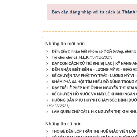
Bạn cần đăng nhập với tư cách là
Thành 
Những tin mới hơn
Đếm đến 7, nhận biết nhóm có 7 đối tượng, nhận bi
(17/12/2021)
Trò chơi chữ cái H,L,K
DẠY CON CÁCH XỬ TRÍ KHI BỊ LẠC | KỸ NĂNG A
ĐẾM NHẬN BIẾT ĐẾN 6 - LƯƠNG MỸ VI - GIÁO 
KỂ CHUYỆN TAY PHẢI TAY TRÁI - LƯƠNG MỸ VI 
KHÁM PHÁ XÃ HỘI TÌM HIỂU ĐỒ DÙNG TRONG G
DẠY TRẺ LỄ PHÉP KHI Ở NHÀ NGUYỄN THỊ KIM 
KỂ CHUYỆN HỒ NƯỚC VÀ MÂY LÊ KHÁNH NGÂN 
HƯỚNG DẪN PHỤ HUYNH CHĂM SÓC DINH DƯỠNG
(19/12/2021)
LÀM QUEN CHỮ CÁI L H K NGUYỄN THỊ KIM NHU
Những tin cũ hơn
THƠ BÉ ĐẾN LỚP TRẦN THỊ HUỆ GIÁO VIÊN LỚ