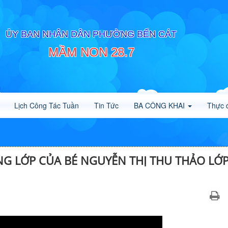
ỦY BAN NHÂN DÂN PHƯỜNG BẾN CÁT
MẦM NON 28.7
Lịch Công Tác Tuần
Tin Tức
BA CÔNG KHAI
Thực 
 LỚP CỦA BÉ NGUYỄN THỊ THU THẢO LỚ