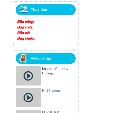
Thực đơn
Bữa sáng:
Bữa trưa:
Bữa xế:
Bữa chiều:
Videos Clips
khánh thành nhà
trường
Nhà trường
BÉ VUI HỌC