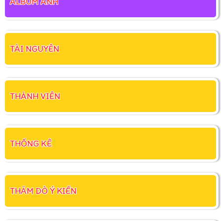
ALBUM ẢNH
TÀI NGUYÊN
THÀNH VIÊN
THỐNG KÊ
THĂM DÒ Ý KIẾN