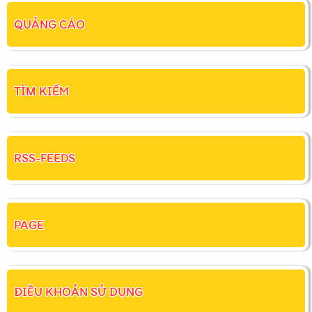
QUẢNG CÁO
TÌM KIẾM
RSS-FEEDS
PAGE
ĐIỀU KHOẢN SỬ DỤNG