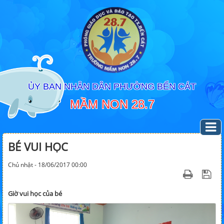
ỦY BAN NHÂN DÂN PHƯỜNG BẾN CÁT
MẦM NON 28.7
BÉ VUI HỌC
Chủ nhật - 18/06/2017 00:00
Giờ vui học của bé