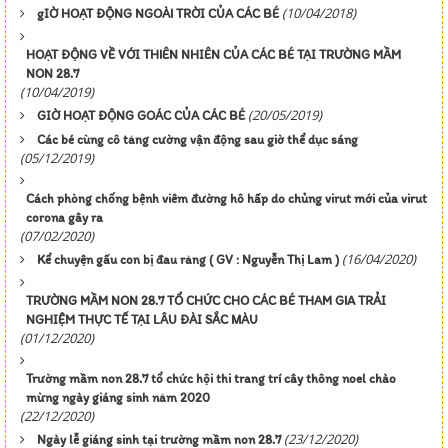
(10/04/2018)
gIỜ HOẠT ĐỘNG NGOÀI TRỜI CỦA CÁC BÉ
HOẠT ĐỘNG VỀ VỚI THIÊN NHIÊN CỦA CÁC BÉ TẠI TRƯỜNG MẦM
NON 28.7
(10/04/2019)
(20/05/2019)
GIỜ HOẠT ĐỘNG GOÁC CỦA CÁC BÉ
Các bé cùng cô tăng cường vận động sau giờ thể dục sáng
(05/12/2019)
Cách phòng chống bệnh viêm đường hô hấp do chủng virut mới của virut
corona gây ra
(07/02/2020)
(16/04/2020)
Kể chuyện gấu con bị đau răng ( GV : Nguyễn Thị Lam )
TRƯỜNG MẦM NON 28.7 TỔ CHỨC CHO CÁC BÉ THAM GIA TRẢI
NGHIỆM THỰC TẾ TẠI LÂU ĐÀI SẮC MÀU
(01/12/2020)
Trường mầm non 28.7 tổ chức hội thi trang trí cây thông noel chào
mừng ngày giáng sinh năm 2020
(22/12/2020)
(23/12/2020)
Ngày lễ giáng sinh tại trường mầm non 28.7